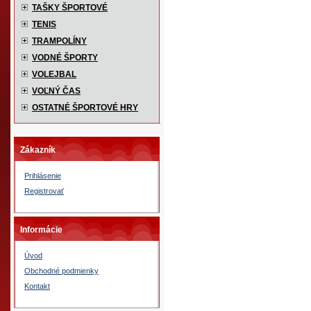
TAŠKY ŠPORTOVÉ
TENIS
TRAMPOLÍNY
VODNÉ ŠPORTY
VOLEJBAL
VOĽNÝ ČAS
OSTATNÉ ŠPORTOVÉ HRY
Zákazník
Prihlásenie
Registrovať
Informácie
Úvod
Obchodné podmienky
Kontakt