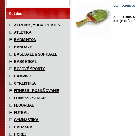
Stolnoteniso
Katalóg
Stolnoteniso
mm je určená 
AEROBIK, YOGA, PILATES
ATLETIKA
BADMINTON
BANDÁŽE
BASEBALL a SOFTBALL
BASKETBAL
BOJOVÉ ŠPORTY
CAMPING
CYKLISTIKA
FITNESS - POSILŇOVANIE
FITNESS - STROJE
FLOORBAL
FUTBAL
GYMNASTIKA
HÁDZANÁ
HOKEJ