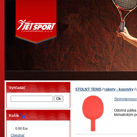
Vyhľadať
STOLNÝ TENIS
/
rakety - kusovky
/
Stolnoteniso
Odolná pálka 
klimatickým p
Košík
0.00 Eur
Objednať