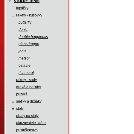
STOLNÝ TENIS
loptičky
rakety - kusovky
butterfly
donic
double happiness
giant dragon
joola
meteor
ostatné
richmoral
rakety - sady
drevá a poťahy
puzdrá
sieťky a držiaky
stoly
obaly na stoly
ukazovatele skóre
príslušenstvo