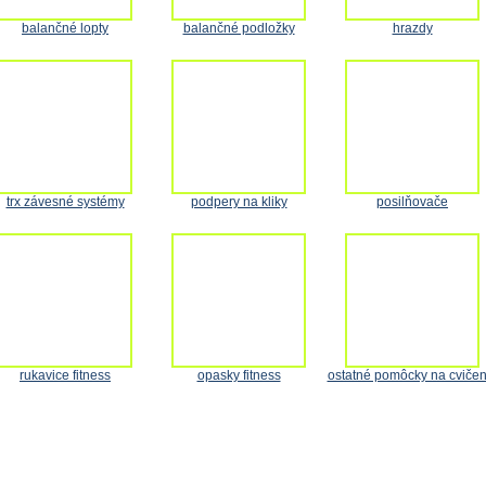
balančné lopty
balančné podložky
hrazdy
trx závesné systémy
podpery na kliky
posilňovače
rukavice fitness
opasky fitness
ostatné pomôcky na cvičen