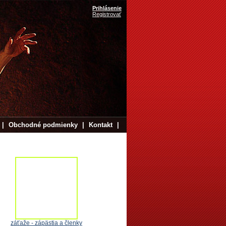
Prihlásenie
Registrovať
|
Obchodné podmienky
|
Kontakt
|
záťaže - zápästia a členky