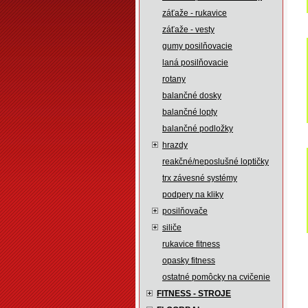
záťaže - rukavice
záťaže - vesty
gumy posilňovacie
laná posilňovacie
rotany
balančné dosky
balančné lopty
balančné podložky
hrazdy
reakčné/neposlušné loptičky
trx závesné systémy
podpery na kliky
posilňovače
siliče
rukavice fitness
opasky fitness
ostatné pomôcky na cvičenie
FITNESS - STROJE