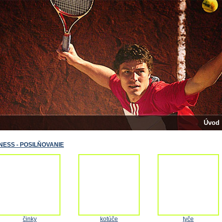
Úvod
TNESS - POSILŇOVANIE
činky
kotúče
tyče