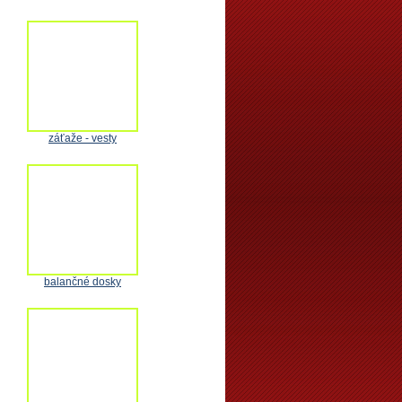
záťaže - vesty
balančné dosky