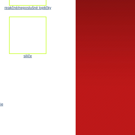
reakčné/neposlušné loptičky
siliče
ie