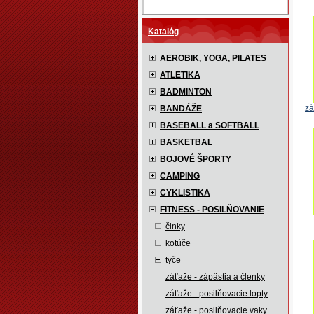
Katalóg
AEROBIK, YOGA, PILATES
ATLETIKA
BADMINTON
zá
BANDÁŽE
BASEBALL a SOFTBALL
BASKETBAL
BOJOVÉ ŠPORTY
CAMPING
CYKLISTIKA
FITNESS - POSILŇOVANIE
činky
kotúče
tyče
záťaže - zápästia a členky
záťaže - posilňovacie lopty
záťaže - posilňovacie vaky