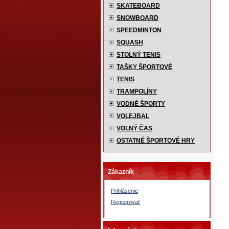
SKATEBOARD
SNOWBOARD
SPEEDMINTON
SQUASH
STOLNÝ TENIS
TAŠKY ŠPORTOVÉ
TENIS
TRAMPOLÍNY
VODNÉ ŠPORTY
VOLEJBAL
VOĽNÝ ČAS
OSTATNÉ ŠPORTOVÉ HRY
Zákazník
Prihlásenie
Registrovať