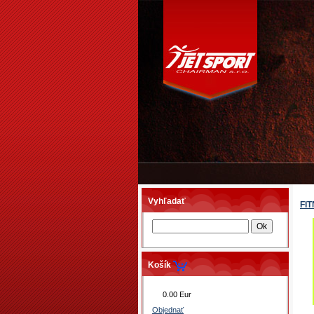
Vyhľadať
FI
Košík
0.00 Eur
Objednať