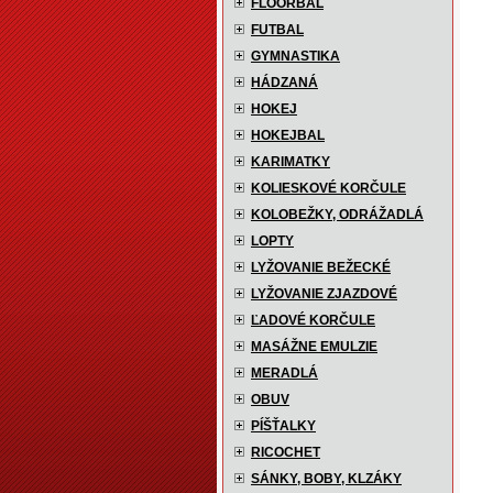
FLOORBAL
FUTBAL
GYMNASTIKA
HÁDZANÁ
HOKEJ
HOKEJBAL
KARIMATKY
KOLIESKOVÉ KORČULE
KOLOBEŽKY, ODRÁŽADLÁ
LOPTY
LYŽOVANIE BEŽECKÉ
LYŽOVANIE ZJAZDOVÉ
ĽADOVÉ KORČULE
MASÁŽNE EMULZIE
MERADLÁ
OBUV
PÍŠŤALKY
RICOCHET
SÁNKY, BOBY, KLZÁKY