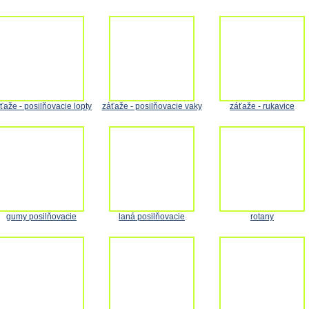
ťaže - posilňovacie lopty
záťaže - posilňovacie vaky
záťaže - rukavice
gumy posilňovacie
laná posilňovacie
rotany