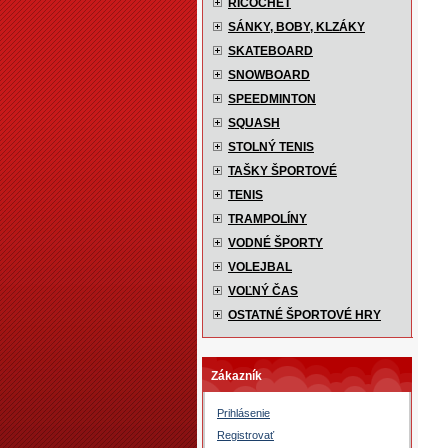
RICOCHET
SÁNKY, BOBY, KLZÁKY
SKATEBOARD
SNOWBOARD
SPEEDMINTON
SQUASH
STOLNÝ TENIS
TAŠKY ŠPORTOVÉ
TENIS
TRAMPOLÍNY
VODNÉ ŠPORTY
VOLEJBAL
VOĽNÝ ČAS
OSTATNÉ ŠPORTOVÉ HRY
Zákazník
Prihlásenie
Registrovať