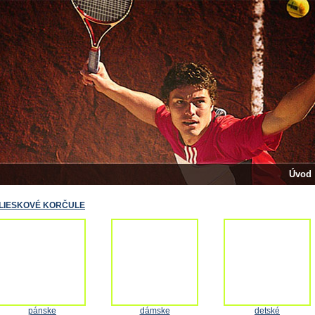
Úvod
LIESKOVÉ KORČULE
pánske
dámske
detské