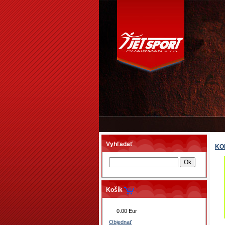
Vyhľadať
KO
Košík
0.00 Eur
Objednať