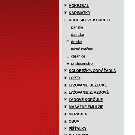
HOKEJBAL
KARIMATKY
KOLIESKOVÉ KORČULE
pánske
dámske
detské
lacné korčule
chrániče
príslušenstvo
KOLOBEŽKY, ODRÁŽADLÁ
LOPTY
LYŽOVANIE BEŽECKÉ
LYŽOVANIE ZJAZDOVÉ
ĽADOVÉ KORČULE
MASÁŽNE EMULZIE
MERADLÁ
OBUV
PÍŠŤALKY