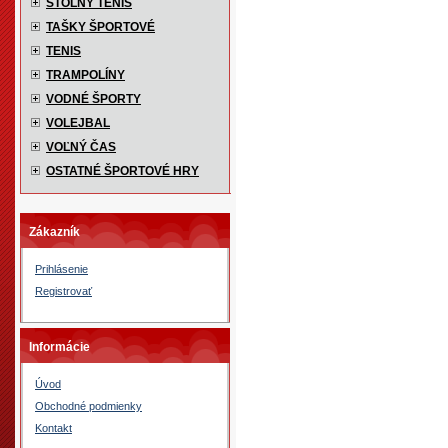
STOLNÝ TENIS
TAŠKY ŠPORTOVÉ
TENIS
TRAMPOLÍNY
VODNÉ ŠPORTY
VOLEJBAL
VOĽNÝ ČAS
OSTATNÉ ŠPORTOVÉ HRY
Zákazník
Prihlásenie
Registrovať
Informácie
Úvod
Obchodné podmienky
Kontakt