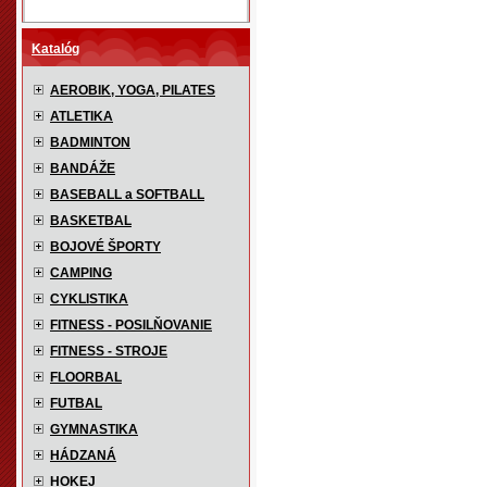
Katalóg
AEROBIK, YOGA, PILATES
ATLETIKA
BADMINTON
BANDÁŽE
BASEBALL a SOFTBALL
BASKETBAL
BOJOVÉ ŠPORTY
CAMPING
CYKLISTIKA
FITNESS - POSILŇOVANIE
FITNESS - STROJE
FLOORBAL
FUTBAL
GYMNASTIKA
HÁDZANÁ
HOKEJ