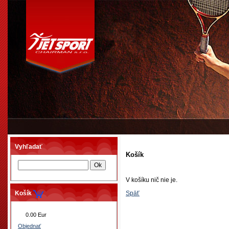
Vyhľadať
Košík
V košíku nič nie je.
Košík
Späť
0.00 Eur
Objednať