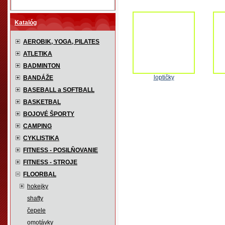
Katalóg
AEROBIK, YOGA, PILATES
ATLETIKA
BADMINTON
loptičky
BANDÁŽE
BASEBALL a SOFTBALL
BASKETBAL
BOJOVÉ ŠPORTY
CAMPING
CYKLISTIKA
FITNESS - POSILŇOVANIE
FITNESS - STROJE
FLOORBAL
hokejky
shafty
čepele
omotávky