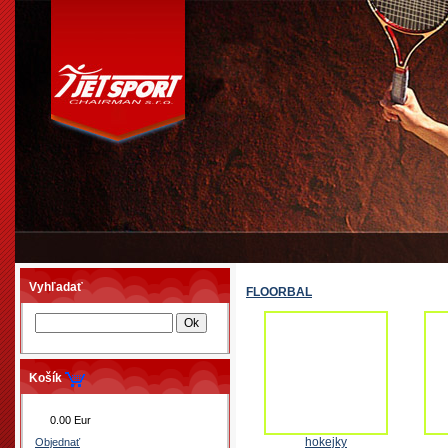
Vyhľadať
FLOORBAL
Košík
0.00 Eur
hokejky
Objednať