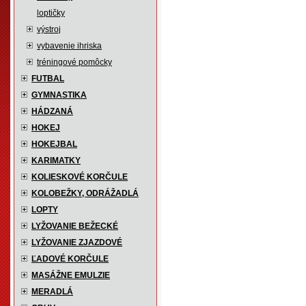
loptičky
výstroj
vybavenie ihriska
tréningové pomôcky
FUTBAL
GYMNASTIKA
HÁDZANÁ
HOKEJ
HOKEJBAL
KARIMATKY
KOLIESKOVÉ KORČULE
KOLOBEŽKY, ODRÁŽADLÁ
LOPTY
LYŽOVANIE BEŽECKÉ
LYŽOVANIE ZJAZDOVÉ
ĽADOVÉ KORČULE
MASÁŽNE EMULZIE
MERADLÁ