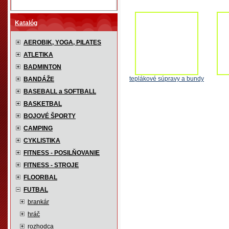
Katalóg
AEROBIK, YOGA, PILATES
ATLETIKA
BADMINTON
teplákové súpravy a bundy
BANDÁŽE
BASEBALL a SOFTBALL
BASKETBAL
BOJOVÉ ŠPORTY
CAMPING
CYKLISTIKA
FITNESS - POSILŇOVANIE
FITNESS - STROJE
FLOORBAL
FUTBAL
brankár
hráč
rozhodca