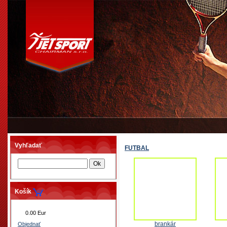
Vyhľadať
FUTBAL
Košík
0.00 Eur
brankár
Objednať