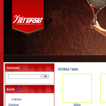
Vyhľadať
FUTBAL
/
lopty
Košík
0.00 Eur
futbal
Objednať