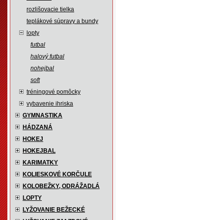
rozlišovacie tielka
teplákové súpravy a bundy
lopty
futbal
halový futbal
nohejbal
soft
tréningové pomôcky
vybavenie ihriska
GYMNASTIKA
HÁDZANÁ
HOKEJ
HOKEJBAL
KARIMATKY
KOLIESKOVÉ KORČULE
KOLOBEŽKY, ODRÁŽADLÁ
LOPTY
LYŽOVANIE BEŽECKÉ