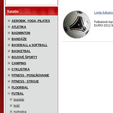
Katalóg
Lopta futbal
AEROBIK, YOGA, PILATES
Futbalová lop
EURO 2012.Mat
ATLETIKA
BADMINTON
BANDÁŽE
BASEBALL a SOFTBALL
BASKETBAL
BOJOVÉ ŠPORTY
CAMPING
CYKLISTIKA
FITNESS - POSILŇOVANIE
FITNESS - STROJE
FLOORBAL
FUTBAL
brankár
hráč
rozhodca