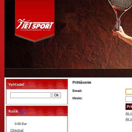
Prihlásenie
Vyhľadať
Email:
Heslo:
Košík
Ak n
Ak s
0.00 Eur
Objednať