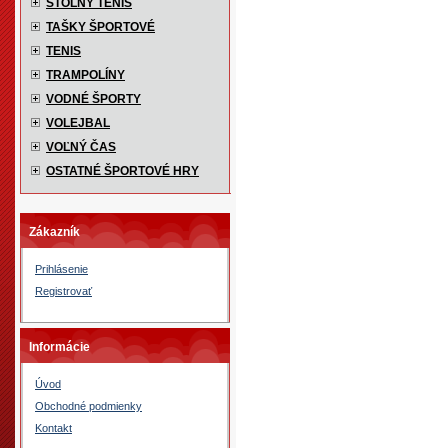
STOLNÝ TENIS
TAŠKY ŠPORTOVÉ
TENIS
TRAMPOLÍNY
VODNÉ ŠPORTY
VOLEJBAL
VOĽNÝ ČAS
OSTATNÉ ŠPORTOVÉ HRY
Zákazník
Prihlásenie
Registrovať
Informácie
Úvod
Obchodné podmienky
Kontakt