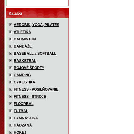
Katalóg
AEROBIK, YOGA, PILATES
ATLETIKA
BADMINTON
BANDÁŽE
BASEBALL a SOFTBALL
BASKETBAL
BOJOVÉ ŠPORTY
CAMPING
CYKLISTIKA
FITNESS - POSILŇOVANIE
FITNESS - STROJE
FLOORBAL
FUTBAL
GYMNASTIKA
HÁDZANÁ
HOKEJ