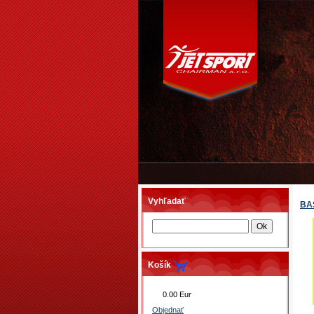
Vyhľadať
BA
Košík
0.00 Eur
Objednať