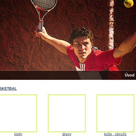
Úvod
SKETBAL
lopty
dresy
koše - obruče