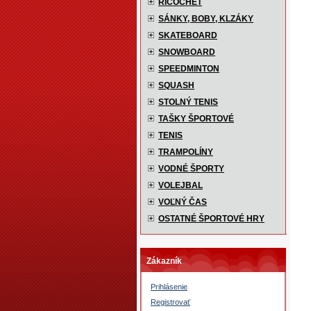
RICOCHET
SÁNKY, BOBY, KLZÁKY
SKATEBOARD
SNOWBOARD
SPEEDMINTON
SQUASH
STOLNÝ TENIS
TAŠKY ŠPORTOVÉ
TENIS
TRAMPOLÍNY
VODNÉ ŠPORTY
VOLEJBAL
VOĽNÝ ČAS
OSTATNÉ ŠPORTOVÉ HRY
Zákazník
Prihlásenie
Registrovať