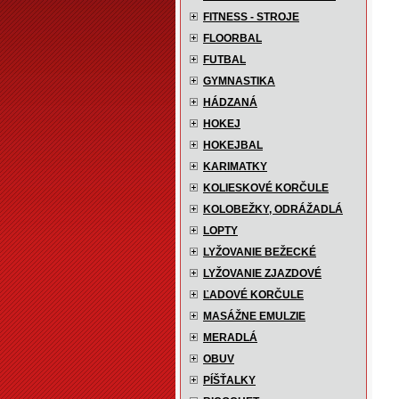
FITNESS - STROJE
FLOORBAL
FUTBAL
GYMNASTIKA
HÁDZANÁ
HOKEJ
HOKEJBAL
KARIMATKY
KOLIESKOVÉ KORČULE
KOLOBEŽKY, ODRÁŽADLÁ
LOPTY
LYŽOVANIE BEŽECKÉ
LYŽOVANIE ZJAZDOVÉ
ĽADOVÉ KORČULE
MASÁŽNE EMULZIE
MERADLÁ
OBUV
PÍŠŤALKY