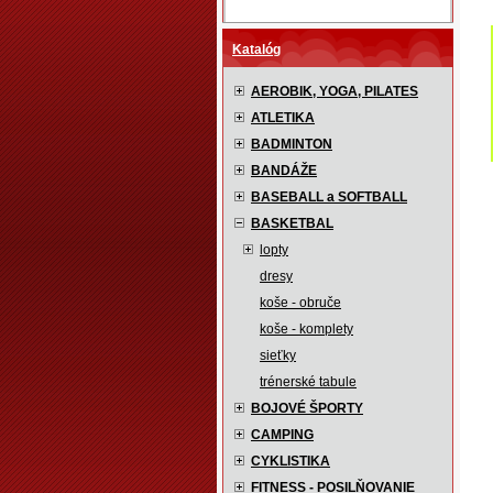
Katalóg
AEROBIK, YOGA, PILATES
ATLETIKA
BADMINTON
BANDÁŽE
BASEBALL a SOFTBALL
BASKETBAL
lopty
dresy
koše - obruče
koše - komplety
sieťky
trénerské tabule
BOJOVÉ ŠPORTY
CAMPING
CYKLISTIKA
FITNESS - POSILŇOVANIE