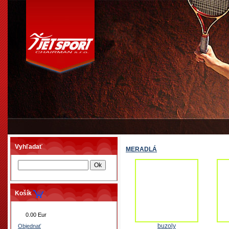
Vyhľadať
MERADLÁ
Košík
0.00 Eur
buzoly
Objednať