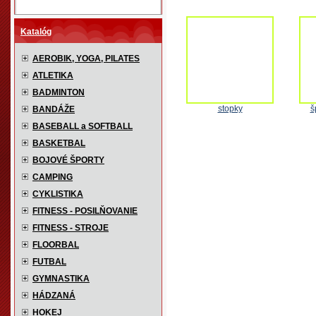
Katalóg
AEROBIK, YOGA, PILATES
ATLETIKA
BADMINTON
stopky
š
BANDÁŽE
BASEBALL a SOFTBALL
BASKETBAL
BOJOVÉ ŠPORTY
CAMPING
CYKLISTIKA
FITNESS - POSILŇOVANIE
FITNESS - STROJE
FLOORBAL
FUTBAL
GYMNASTIKA
HÁDZANÁ
HOKEJ