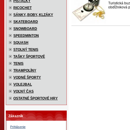
PÍŠŤALKY
Turistická bu
obdĺžniková p
RICOCHET
SÁNKY, BOBY, KLZÁKY
SKATEBOARD
SNOWBOARD
SPEEDMINTON
SQUASH
STOLNÝ TENIS
TAŠKY ŠPORTOVÉ
TENIS
TRAMPOLÍNY
VODNÉ ŠPORTY
VOLEJBAL
VOĽNÝ ČAS
OSTATNÉ ŠPORTOVÉ HRY
Zákazník
Prihlásenie