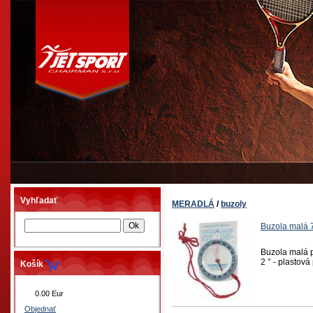
Vyhľadať
MERADLÁ
/
buzoly
Buzola malá
Buzola malá p
2 ° - plastov
Košík
0.00 Eur
Objednať