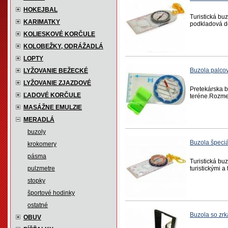
HOKEJBAL
Turistická bu
KARIMATKY
podkladová d
KOLIESKOVÉ KORČULE
KOLOBEŽKY, ODRÁŽADLÁ
LOPTY
Buzola palc
LYŽOVANIE BEŽECKÉ
LYŽOVANIE ZJAZDOVÉ
Pretekárska b
ĽADOVÉ KORČULE
teréne.Rozme
MASÁŽNE EMULZIE
MERADLÁ
buzoly
Buzola špeci
krokomery
pásma
Turistická buz
pulzmetre
turistickými 
stopky
športové hodinky
ostatné
Buzola so z
OBUV