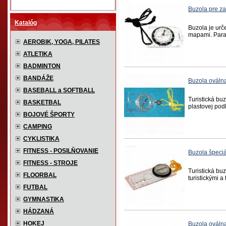
Buzola pre z
Katalóg
Buzola je urče
mapami. Param
AEROBIK, YOGA, PILATES
ATLETIKA
BADMINTON
BANDÁŽE
Buzola ovál
BASEBALL a SOFTBALL
Turistická bu
BASKETBAL
plastovej pod
BOJOVÉ ŠPORTY
CAMPING
CYKLISTIKA
FITNESS - POSILŇOVANIE
Buzola špeci
FITNESS - STROJE
Turistická buz
FLOORBAL
turistickými 
FUTBAL
GYMNASTIKA
HÁDZANÁ
HOKEJ
Buzola ováln