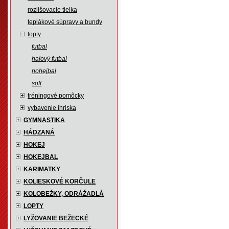
rozlišovacie tielka
teplákové súpravy a bundy
lopty
futbal
halový futbal
nohejbal
soft
tréningové pomôcky
vybavenie ihriska
GYMNASTIKA
HÁDZANÁ
HOKEJ
HOKEJBAL
KARIMATKY
KOLIESKOVÉ KORČULE
KOLOBEŽKY, ODRÁŽADLÁ
LOPTY
LYŽOVANIE BEŽECKÉ