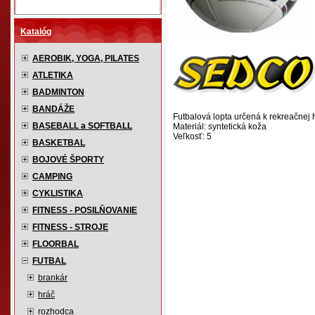
Katalóg
AEROBIK, YOGA, PILATES
ATLETIKA
BADMINTON
BANDÁŽE
Futbalová lopta určená k rekreačnej 
BASEBALL a SOFTBALL
Materiál: syntetická koža
Veľkosť: 5
BASKETBAL
BOJOVÉ ŠPORTY
CAMPING
CYKLISTIKA
FITNESS - POSILŇOVANIE
FITNESS - STROJE
FLOORBAL
FUTBAL
brankár
hráč
rozhodca