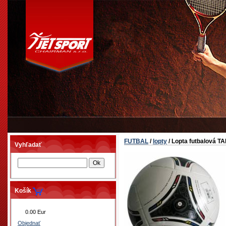
FUTBAL
/
lopty
/ Lopta futbalová 
Vyhľadať
Košík
0.00 Eur
Objednať