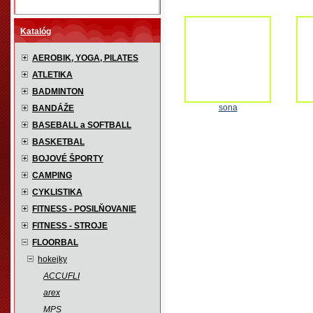
Katalóg
AEROBIK, YOGA, PILATES
ATLETIKA
BADMINTON
sona
BANDÁŽE
BASEBALL a SOFTBALL
BASKETBAL
BOJOVÉ ŠPORTY
CAMPING
CYKLISTIKA
FITNESS - POSILŇOVANIE
FITNESS - STROJE
FLOORBAL
hokejky
ACCUFLI
arex
MPS