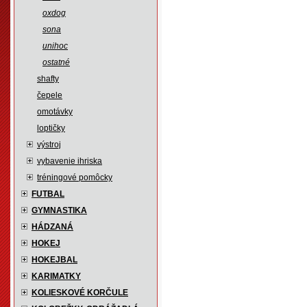
oxdog
sona
unihoc
ostatné
shafty
čepele
omotávky
loptičky
výstroj
vybavenie ihriska
tréningové pomôcky
FUTBAL
GYMNASTIKA
HÁDZANÁ
HOKEJ
HOKEJBAL
KARIMATKY
KOLIESKOVÉ KORČULE