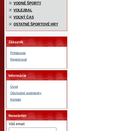
VODNÉ ŠPORTY
VOLEJBAL
VOĽNÝ ČAS
OSTATNÉ ŠPORTOVÉ HRY
Zákazník
Prihlásenie
Registrovať
Informácie
Úvod
Obchodné podmienky
Kontakt
Newsletter
Váš email: