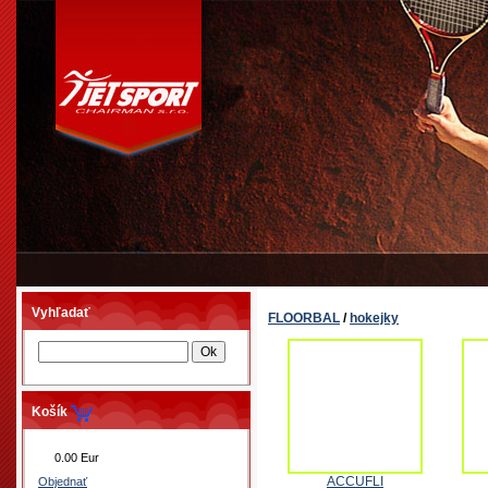
Vyhľadať
FLOORBAL
/
hokejky
Košík
0.00 Eur
ACCUFLI
Objednať