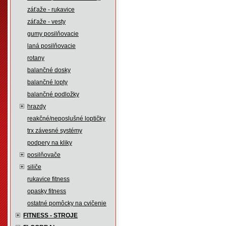
záťaže - rukavice
záťaže - vesty
gumy posilňovacie
laná posilňovacie
rotany
balančné dosky
balančné lopty
balančné podložky
hrazdy
reakčné/neposlušné loptičky
trx závesné systémy
podpery na kliky
posilňovače
siliče
rukavice fitness
opasky fitness
ostatné pomôcky na cvičenie
FITNESS - STROJE