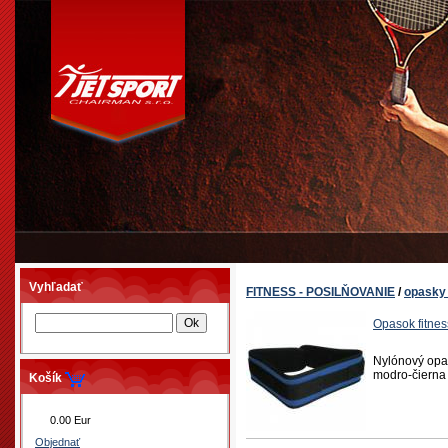
Vyhľadať
FITNESS - POSILŇOVANIE
/
opasky 
Opasok fitne
Nylónový opas
modro-čierna
Košík
0.00 Eur
Objednať