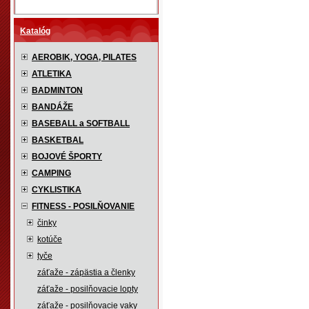
Katalóg
AEROBIK, YOGA, PILATES
ATLETIKA
BADMINTON
BANDÁŽE
BASEBALL a SOFTBALL
BASKETBAL
BOJOVÉ ŠPORTY
CAMPING
CYKLISTIKA
FITNESS - POSILŇOVANIE
činky
kotúče
tyče
záťaže - zápästia a členky
záťaže - posilňovacie lopty
záťaže - posilňovacie vaky