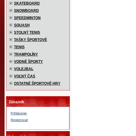
SKATEBOARD
SNOWBOARD
SPEEDMINTON
SQUASH
STOLNÝ TENIS
TAŠKY ŠPORTOVÉ
TENIS
TRAMPOLÍNY
VODNÉ ŠPORTY
VOLEJBAL
VOĽNÝ ČAS
OSTATNÉ ŠPORTOVÉ HRY
Zákazník
Prihlásenie
Registrovať