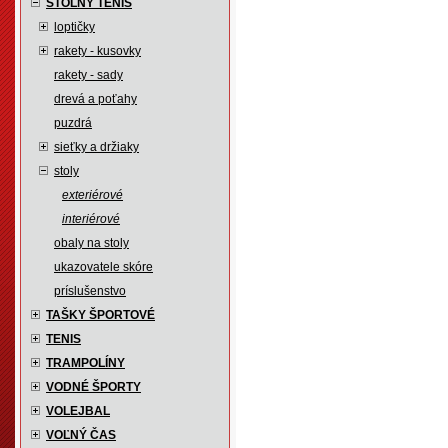
STOLNÝ TENIS
loptičky
rakety - kusovky
rakety - sady
drevá a poťahy
puzdrá
sieťky a držiaky
stoly
exteriérové
interiérové
obaly na stoly
ukazovatele skóre
príslušenstvo
TAŠKY ŠPORTOVÉ
TENIS
TRAMPOLÍNY
VODNÉ ŠPORTY
VOLEJBAL
VOĽNÝ ČAS