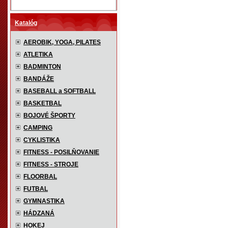
Katalóg
AEROBIK, YOGA, PILATES
ATLETIKA
BADMINTON
BANDÁŽE
BASEBALL a SOFTBALL
BASKETBAL
BOJOVÉ ŠPORTY
CAMPING
CYKLISTIKA
FITNESS - POSILŇOVANIE
FITNESS - STROJE
FLOORBAL
FUTBAL
GYMNASTIKA
HÁDZANÁ
HOKEJ