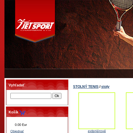
Vyhľadať
STOLNÝ TENIS
/
stoly
Košík
0.00 Eur
exteriérové
Objednať