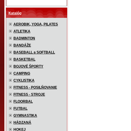
Katalóg
AEROBIK, YOGA, PILATES
ATLETIKA
BADMINTON
BANDÁŽE
BASEBALL a SOFTBALL
BASKETBAL
BOJOVÉ ŠPORTY
CAMPING
CYKLISTIKA
FITNESS - POSILŇOVANIE
FITNESS - STROJE
FLOORBAL
FUTBAL
GYMNASTIKA
HÁDZANÁ
HOKEJ