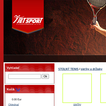
Vyhľadať
STOLNÝ TENIS
/
sieťky a držiaky
Košík
0.00 Eur
sieťky
Objednať