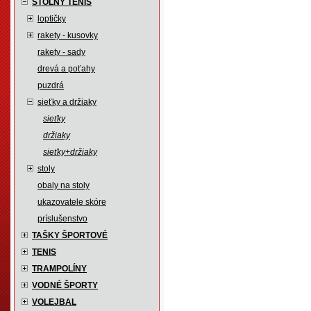
STOLNÝ TENIS
loptičky
rakety - kusovky
rakety - sady
drevá a poťahy
puzdrá
sieťky a držiaky
sieťky
držiaky
sieťky+držiaky
stoly
obaly na stoly
ukazovatele skóre
príslušenstvo
TAŠKY ŠPORTOVÉ
TENIS
TRAMPOLÍNY
VODNÉ ŠPORTY
VOLEJBAL