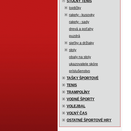
STOLNÝ TENIS
loptičky
rakety - kusovky
rakety - sady
drevá a poťahy
puzdrá
sieťky a držiaky
stoly
obaly na stoly
ukazovatele skóre
príslušenstvo
TAŠKY ŠPORTOVÉ
TENIS
TRAMPOLÍNY
VODNÉ ŠPORTY
VOLEJBAL
VOĽNÝ ČAS
OSTATNÉ ŠPORTOVÉ HRY