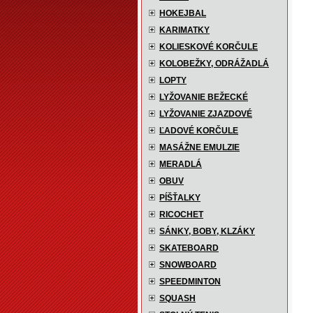
HOKEJBAL
KARIMATKY
KOLIESKOVÉ KORČULE
KOLOBEŽKY, ODRÁŽADLÁ
LOPTY
LYŽOVANIE BEŽECKÉ
LYŽOVANIE ZJAZDOVÉ
ĽADOVÉ KORČULE
MASÁŽNE EMULZIE
MERADLÁ
OBUV
PÍŠŤALKY
RICOCHET
SÁNKY, BOBY, KLZÁKY
SKATEBOARD
SNOWBOARD
SPEEDMINTON
SQUASH