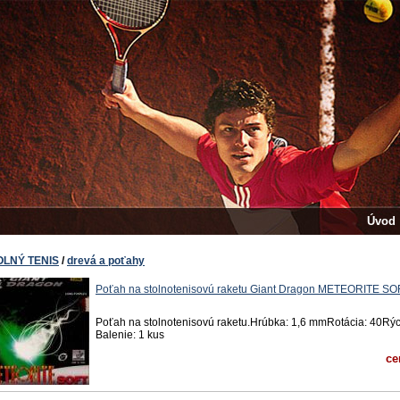
Úvod
OLNÝ TENIS
/
drevá a poťahy
Poťah na stolnotenisovú raketu Giant Dragon METEORITE SO
Poťah na stolnotenisovú raketu.Hrúbka: 1,6 mmRotácia: 40Rýc
Balenie: 1 kus
ce