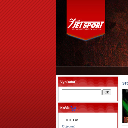
Vyhľadať
ST
Košík
0.00 Eur
Objednať