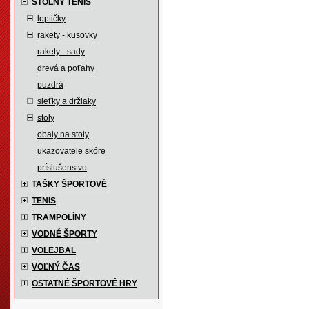
STOLNÝ TENIS
loptičky
rakety - kusovky
rakety - sady
drevá a poťahy
puzdrá
sieťky a držiaky
stoly
obaly na stoly
ukazovatele skóre
príslušenstvo
TAŠKY ŠPORTOVÉ
TENIS
TRAMPOLÍNY
VODNÉ ŠPORTY
VOLEJBAL
VOĽNÝ ČAS
OSTATNÉ ŠPORTOVÉ HRY