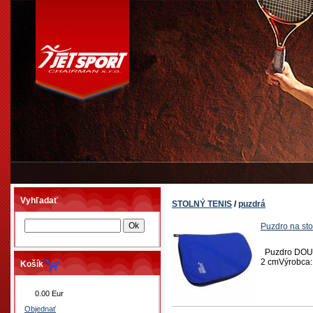
Vyhľadať
STOLNÝ TENIS
/
puzdrá
Puzdro na st
Puzdro DOUBL
2 cmVýrobca
Košík
0.00 Eur
Objednať