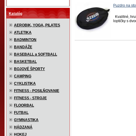
Puzdro na st
Katalóg
Kvalitné, hr
loptičky s dv
AEROBIK, YOGA, PILATES
ATLETIKA
BADMINTON
BANDÁŽE
BASEBALL a SOFTBALL
BASKETBAL
BOJOVÉ ŠPORTY
CAMPING
CYKLISTIKA
FITNESS - POSILŇOVANIE
FITNESS - STROJE
FLOORBAL
FUTBAL
GYMNASTIKA
HÁDZANÁ
HOKEJ