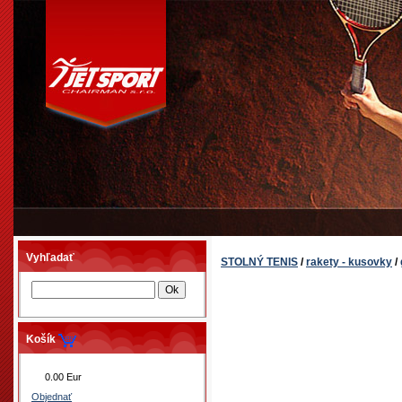
Vyhľadať
STOLNÝ TENIS
/
rakety - kusovky
/
Košík
0.00 Eur
Objednať