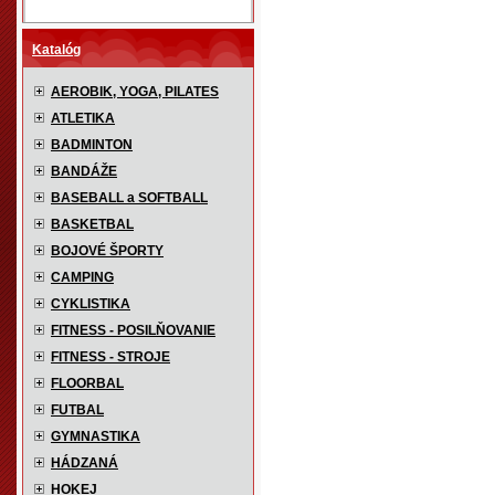
Katalóg
AEROBIK, YOGA, PILATES
ATLETIKA
BADMINTON
BANDÁŽE
BASEBALL a SOFTBALL
BASKETBAL
BOJOVÉ ŠPORTY
CAMPING
CYKLISTIKA
FITNESS - POSILŇOVANIE
FITNESS - STROJE
FLOORBAL
FUTBAL
GYMNASTIKA
HÁDZANÁ
HOKEJ