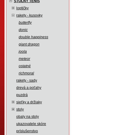
STOLNÝ TENIS
loptičky
rakety - kusovky
butterfly
donic
double happiness
giant dragon
joola
meteor
ostatné
richmoral
rakety - sady
drevá a poťahy
puzdrá
sieťky a držiaky
stoly
obaly na stoly
ukazovatele skóre
príslušenstvo