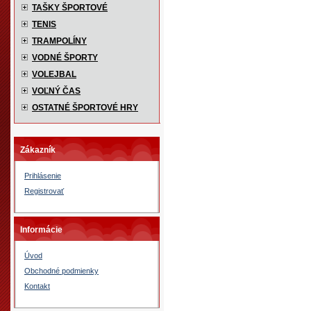
TAŠKY ŠPORTOVÉ
TENIS
TRAMPOLÍNY
VODNÉ ŠPORTY
VOLEJBAL
VOĽNÝ ČAS
OSTATNÉ ŠPORTOVÉ HRY
Zákazník
Prihlásenie
Registrovať
Informácie
Úvod
Obchodné podmienky
Kontakt