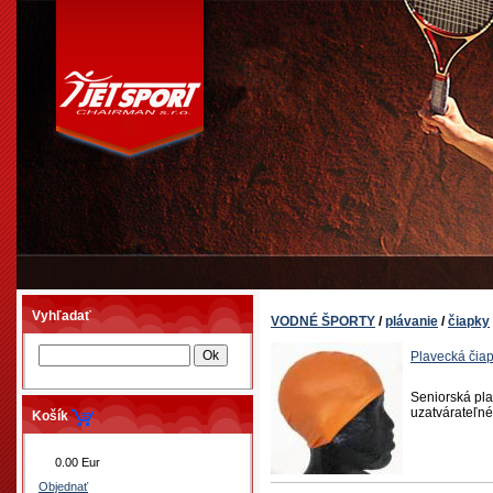
Vyhľadať
VODNÉ ŠPORTY
/
plávanie
/
čiapky
Plavecká čia
Seniorská pla
uzatvárateľné
Košík
0.00 Eur
Objednať