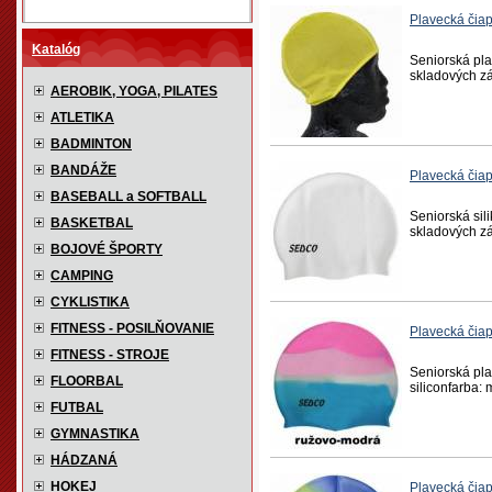
Plavecká či
Katalóg
Seniorská pla
skladových zá
AEROBIK, YOGA, PILATES
ATLETIKA
BADMINTON
BANDÁŽE
Plavecká či
BASEBALL a SOFTBALL
Seniorská sil
BASKETBAL
skladových zá
BOJOVÉ ŠPORTY
CAMPING
CYKLISTIKA
FITNESS - POSILŇOVANIE
Plavecká či
FITNESS - STROJE
Seniorská pla
FLOORBAL
siliconfarba: 
FUTBAL
GYMNASTIKA
HÁDZANÁ
HOKEJ
Plavecká čia