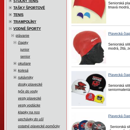
STOLNÝ TENIS
Seniorská pla
tmavá modrá, 
TAŠKY ŠPORTOVÉ
TENIS
TRAMPOLÍNY
VODNÉ ŠPORTY
Plavecká čia
plávanie
čiapky
Seniorská sil
modrá, žltá, z
junior
senior
okuliare
kolesá
Plavecká čia
rukávniky
dosky plavecké
Seniorská sil
seniormateriál
tyče do vody
vesty plavecké
vesty vodácke
klapky na nos
Plavecká čia
upchávky do uší
ostatné plavecké pomôcky
Seniorská sil