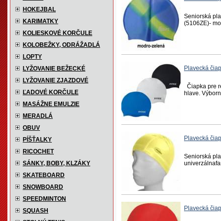
HOKEJBAL
Seniorská pla
KARIMATKY
(5106ZE)- mod
KOLIESKOVÉ KORČULE
KOLOBEŽKY, ODRÁŽADLÁ
LOPTY
Plavecká čia
LYŽOVANIE BEŽECKÉ
LYŽOVANIE ZJAZDOVÉ
Čiapka pre re
ĽADOVÉ KORČULE
hlave. Výborná
MASÁŽNE EMULZIE
MERADLÁ
OBUV
Plavecká čia
PÍŠŤALKY
RICOCHET
Seniorská pla
SÁNKY, BOBY, KLZÁKY
univerzálnafar
SKATEBOARD
SNOWBOARD
SPEEDMINTON
Plavecká čia
SQUASH