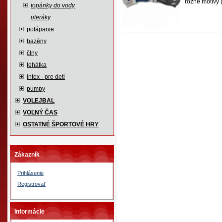
rôzne motívy 
topánky do vody
uteráky
potápanie
bazény
člny
lehátka
intex - pre deti
pumpy
VOLEJBAL
VOĽNÝ ČAS
OSTATNÉ ŠPORTOVÉ HRY
Zákazník
Prihlásenie
Registrovať
Informácie