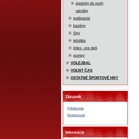
topánky do vody
uteráky
potápanie
bazény
člny
lehátka
intex - pre deti
pumpy
VOLEJBAL
VOĽNÝ ČAS
OSTATNÉ ŠPORTOVÉ HRY
Zákazník
Prihlásenie
Registrovať
Informácie