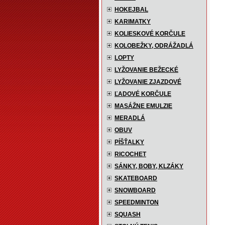
HOKEJBAL
KARIMATKY
KOLIESKOVÉ KORČULE
KOLOBEŽKY, ODRÁŽADLÁ
LOPTY
LYŽOVANIE BEŽECKÉ
LYŽOVANIE ZJAZDOVÉ
ĽADOVÉ KORČULE
MASÁŽNE EMULZIE
MERADLÁ
OBUV
PÍŠŤALKY
RICOCHET
SÁNKY, BOBY, KLZÁKY
SKATEBOARD
SNOWBOARD
SPEEDMINTON
SQUASH