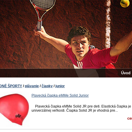
Úvod
DNÉ ŠPORTY
/
plávanie
/
čiapky
/
junior
Plavecká čiapka eMMe Solid Junior
Plavecká čiapka eMMe Solid JR pre deti. Elastická čiapka je 
univerzálnej veľkosti. Čiapka Solid JR je vhodná pre...
ce