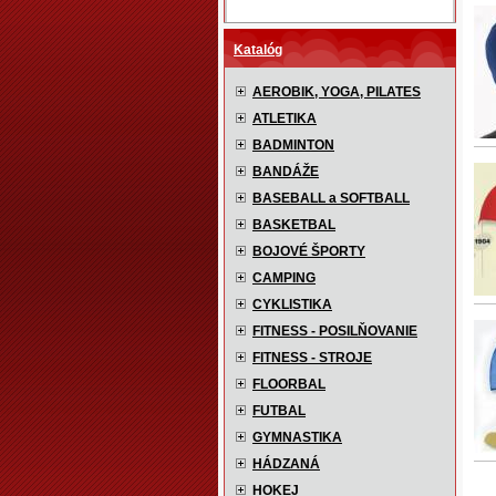
Katalóg
AEROBIK, YOGA, PILATES
ATLETIKA
BADMINTON
BANDÁŽE
BASEBALL a SOFTBALL
BASKETBAL
BOJOVÉ ŠPORTY
CAMPING
CYKLISTIKA
FITNESS - POSILŇOVANIE
FITNESS - STROJE
FLOORBAL
FUTBAL
GYMNASTIKA
HÁDZANÁ
HOKEJ