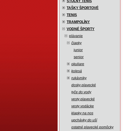
STOLNÝ TENIS
TAŠKY ŠPORTOVÉ
TENIS
TRAMPOLÍNY
VODNÉ ŠPORTY
plávanie
čiapky
junior
senior
okuliare
kolesá
rukávniky
dosky plavecké
tyče do vody
vesty plavecké
vesty vodácke
klapky na nos
upchávky do uší
ostatné plavecké pomôcky