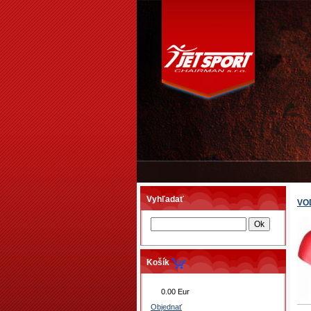
Vyhľadať
VO
Košík
0.00 Eur
Objednať