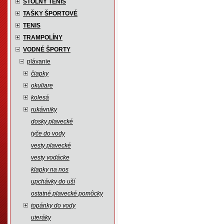
STOLNÝ TENIS
TAŠKY ŠPORTOVÉ
TENIS
TRAMPOLÍNY
VODNÉ ŠPORTY
plávanie
čiapky
okuliare
kolesá
rukávniky
dosky plavecké
tyče do vody
vesty plavecké
vesty vodácke
klapky na nos
upchávky do uší
ostatné plavecké pomôcky
topánky do vody
uteráky