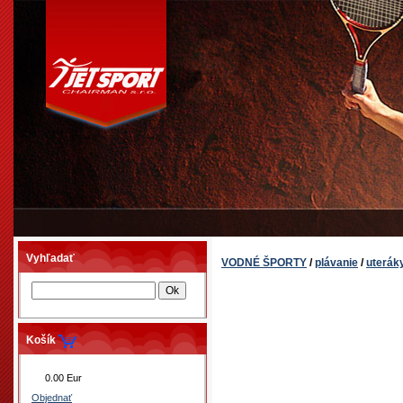
Vyhľadať
VODNÉ ŠPORTY
/
plávanie
/
uterák
Košík
0.00 Eur
Objednať