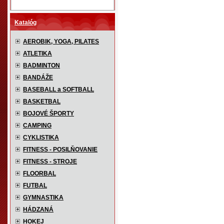
Katalóg
AEROBIK, YOGA, PILATES
ATLETIKA
BADMINTON
BANDÁŽE
BASEBALL a SOFTBALL
BASKETBAL
BOJOVÉ ŠPORTY
CAMPING
CYKLISTIKA
FITNESS - POSILŇOVANIE
FITNESS - STROJE
FLOORBAL
FUTBAL
GYMNASTIKA
HÁDZANÁ
HOKEJ