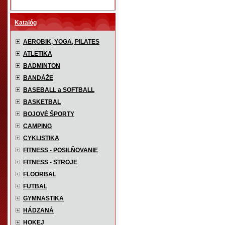
Katalóg
AEROBIK, YOGA, PILATES
ATLETIKA
BADMINTON
BANDÁŽE
BASEBALL a SOFTBALL
BASKETBAL
BOJOVÉ ŠPORTY
CAMPING
CYKLISTIKA
FITNESS - POSILŇOVANIE
FITNESS - STROJE
FLOORBAL
FUTBAL
GYMNASTIKA
HÁDZANÁ
HOKEJ