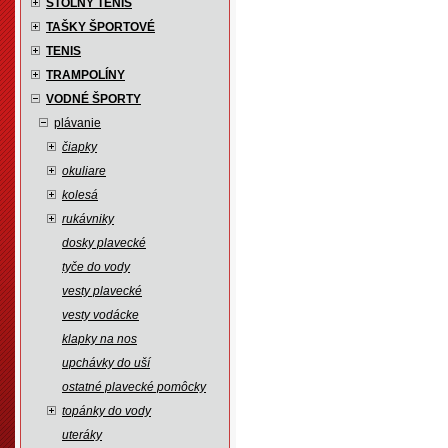
STOLNÝ TENIS
TAŠKY ŠPORTOVÉ
TENIS
TRAMPOLÍNY
VODNÉ ŠPORTY
plávanie
čiapky
okuliare
kolesá
rukávniky
dosky plavecké
tyče do vody
vesty plavecké
vesty vodácke
klapky na nos
upchávky do uší
ostatné plavecké pomôcky
topánky do vody
uteráky