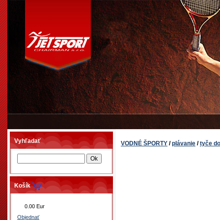
Vyhľadať
VODNÉ ŠPORTY
/
plávanie
/
tyče d
Košík
0.00 Eur
Objednať