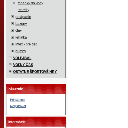
topánky do vody
uteráky
potápanie
bazény
člny
lehátka
intex - pre deti
pumpy
VOLEJBAL
VOĽNÝ ČAS
OSTATNÉ ŠPORTOVÉ HRY
Zákazník
Prihlásenie
Registrovať
Informácie