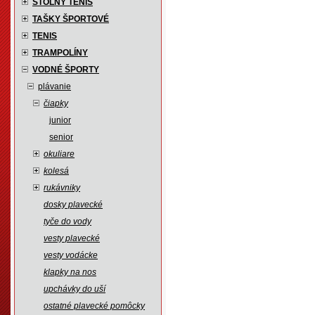
STOLNÝ TENIS
TAŠKY ŠPORTOVÉ
TENIS
TRAMPOLÍNY
VODNÉ ŠPORTY
plávanie
čiapky
junior
senior
okuliare
kolesá
rukávniky
dosky plavecké
tyče do vody
vesty plavecké
vesty vodácke
klapky na nos
upchávky do uší
ostatné plavecké pomôcky