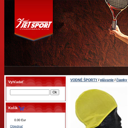
VODNÉ ŠPORTY
/
plávanie
/
čiapky
Vyhľadať
Košík
0.00 Eur
Objednať