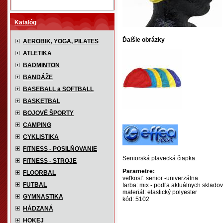
Katalóg
Ďalšie obrázky
AEROBIK, YOGA, PILATES
ATLETIKA
BADMINTON
BANDÁŽE
BASEBALL a SOFTBALL
BASKETBAL
BOJOVÉ ŠPORTY
CAMPING
CYKLISTIKA
FITNESS - POSILŇOVANIE
Seniorská plavecká čiapka.
FITNESS - STROJE
Parametre:
FLOORBAL
veľkosť: senior -univerzálna
FUTBAL
farba: mix - podľa aktuálnych sklado
materiál: elastický polyester
GYMNASTIKA
kód: 5102
HÁDZANÁ
HOKEJ