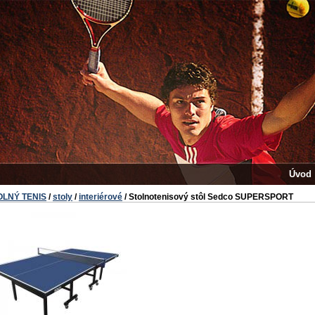
Úvod
OLNÝ TENIS
/
stoly
/
interiérové
/ Stolnotenisový stôl Sedco SUPERSPORT