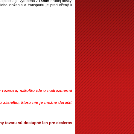
ia plocha je vyrobená z
15mm
hrubej dosky.
leho zloženia a transportu je predurčený k
o rozvozu, nakoľko ide o nadrozmernú
ú zásielku, ktorú nie je možné doručiť
ny tovaru sú dostupné len pre dealerov