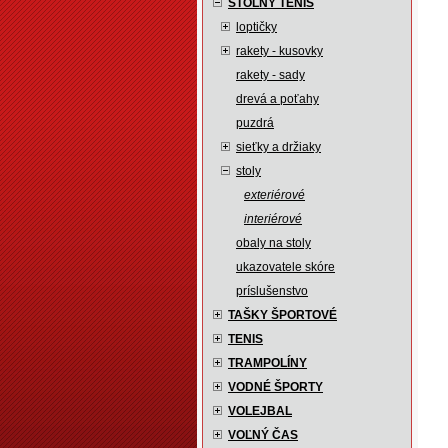
STOLNÝ TENIS
loptičky
rakety - kusovky
rakety - sady
drevá a poťahy
puzdrá
sieťky a držiaky
stoly
exteriérové
interiérové
obaly na stoly
ukazovatele skóre
príslušenstvo
TAŠKY ŠPORTOVÉ
TENIS
TRAMPOLÍNY
VODNÉ ŠPORTY
VOLEJBAL
VOĽNÝ ČAS