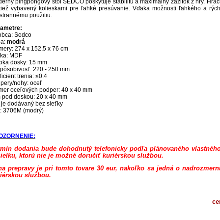
erný pingpongový stôl SEDCO poskytuje stabilitu a maximálny zážitok z hry. Hrac
tiež vybavený kolieskami pre ľahké presúvanie. Vďaka možnosti ľahkého a rých
strannému použitiu.
ametre:
obca: Sedco
ba:
modrá
mery: 274 x 152,5 x 76 cm
ka: MDF
bka dosky: 15 mm
spôsobivosť: 220 - 250 mm
ficient trenia: ≤0.4
pery/nohy: oceľ
mer oceľových podper: 40 x 40 mm
 pod doskou: 20 x 40 mm
l je dodávaný bez sieťky
: 3706M (modrý)
OZORNENIE:
rmín dodania bude dohodnutý telefonicky podľa plánovaného vlastnéh
ielku, ktorú nie je možné doručiť kuriérskou službou.
a prepravy je pri tomto tovare 30 eur, nakoľko sa jedná o nadrozmern
iérskou službou.
ce