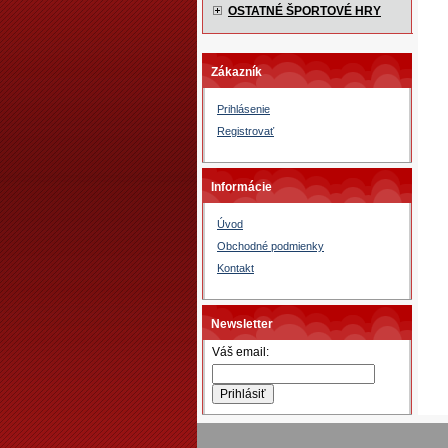
OSTATNÉ ŠPORTOVÉ HRY
Zákazník
Prihlásenie
Registrovať
Informácie
Úvod
Obchodné podmienky
Kontakt
Newsletter
Váš email: