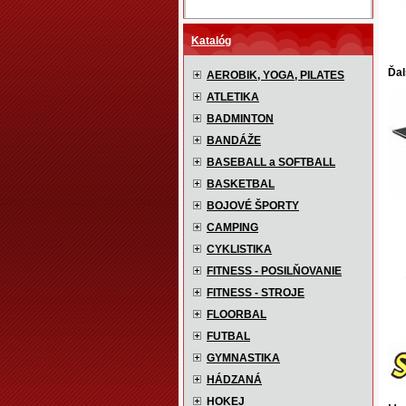
Katalóg
Ďal
AEROBIK, YOGA, PILATES
ATLETIKA
BADMINTON
BANDÁŽE
BASEBALL a SOFTBALL
BASKETBAL
BOJOVÉ ŠPORTY
CAMPING
CYKLISTIKA
FITNESS - POSILŇOVANIE
FITNESS - STROJE
FLOORBAL
FUTBAL
GYMNASTIKA
HÁDZANÁ
HOKEJ