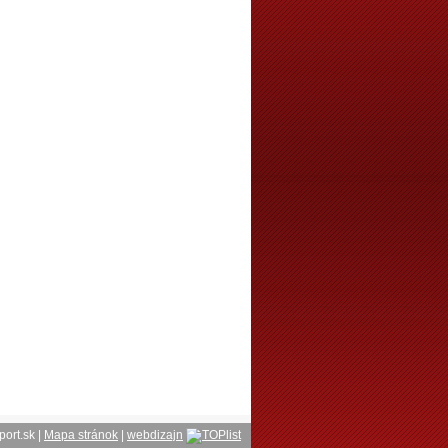
port.sk |
Mapa stránok
|
webdizajn