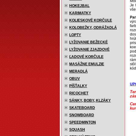
Mod
Je 
HOKEJBAL
vše
KARIMATKY
Par
KOLIESKOVÉ KORČULE
výr
far
KOLOBEŽKY, ODRÁŽADLÁ
roz
dos
LOPTY
hrú
LYŽOVANIE BEŽECKÉ
pri
koe
LYŽOVANIE ZJAZDOVÉ
pod
roz
ĽADOVÉ KORČULE
rám
MASÁŽNE EMULZIE
stô
kód
MERADLÁ
OBUV
UP
PÍŠŤALKY
Te
RICOCHET
zás
SÁNKY, BOBY, KLZÁKY
Cen
SKATEBOARD
kur
SNOWBOARD
SPEEDMINTON
SQUASH