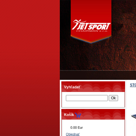
ST
Vyhľadať
Košík
0.00 Eur
Objednať