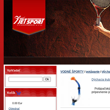
Vyhľadať
VODNÉ ŠPORTY
/
potápanie
/
dýcha
Dýchacia tru
Potápačský š
pripevnenie p
Košík
0.00 Eur
Objednať