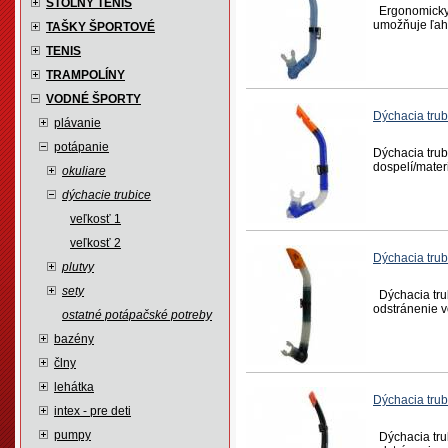
STOLNÝ TENIS
Ergonomicky t
umožňuje ľahk
TAŠKY ŠPORTOVÉ
TENIS
TRAMPOLÍNY
VODNÉ ŠPORTY
Dýchacia trub
plávanie
potápanie
Dýchacia trub
dospelí/materi
okuliare
dýchacie trubice
veľkosť 1
veľkosť 2
Dýchacia trub
plutvy
sety
Dýchacia trub
odstránenie vo
ostatné potápačské potreby
bazény
člny
lehátka
Dýchacia tru
intex - pre deti
pumpy
Dýchacia trub