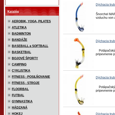
Dýchacia tru
Katalóg
Šnorchel MAR
vzduchu von a
AEROBIK, YOGA, PILATES
ATLETIKA
BADMINTON
BANDÁŽE
Dýchacia tru
BASEBALL a SOFTBALL
Potápačský š
BASKETBAL
pripevnenie p
BOJOVÉ ŠPORTY
CAMPING
CYKLISTIKA
FITNESS - POSILŇOVANIE
Dýchacia trub
FITNESS - STROJE
Potápačský š
FLOORBAL
pripevnenie p
FUTBAL
GYMNASTIKA
HÁDZANÁ
HOKEJ
Dýchacia trub