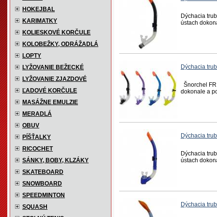
HOKEJBAL
Dýchacia trub
KARIMATKY
ústach dokona
KOLIESKOVÉ KORČULE
KOLOBEŽKY, ODRÁŽADLÁ
LOPTY
Dýchacia trub
LYŽOVANIE BEŽECKÉ
LYŽOVANIE ZJAZDOVÉ
Šnorchel FRE
ĽADOVÉ KORČULE
dokonale a po
MASÁŽNE EMULZIE
MERADLÁ
OBUV
Dýchacia trub
PÍŠŤALKY
RICOCHET
Dýchacia trub
SÁNKY, BOBY, KLZÁKY
ústach dokona
SKATEBOARD
SNOWBOARD
SPEEDMINTON
Dýchacia tru
SQUASH