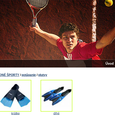
Úvod
DNÉ ŠPORTY
/
potápanie
/
plutvy
krátke
dlhé