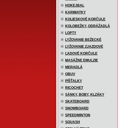
HOKEJBAL
KARIMATKY
KOLIESKOVÉ KORČULE
KOLOBEŽKY, ODRÁŽADLÁ
LOPTY
LYŽOVANIE BEŽECKÉ
LYŽOVANIE ZJAZDOVÉ
ĽADOVÉ KORČULE
MASÁŽNE EMULZIE
MERADLÁ
OBUV
PÍŠŤALKY
RICOCHET
SÁNKY, BOBY, KLZÁKY
SKATEBOARD
SNOWBOARD
SPEEDMINTON
SQUASH