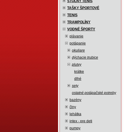
STOLNÝ TENIS
TAŠKY ŠPORTOVÉ
TENIS
TRAMPOLÍNY
VODNÉ ŠPORTY
plávanie
potápanie
okuliare
dýchacie trubice
plutvy
krátke
dlhé
sety
ostatné potápačské potreby
bazény
člny
lehátka
intex - pre deti
pumpy