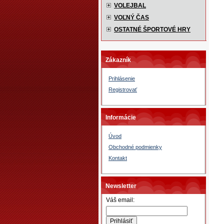
VOLEJBAL
VOĽNÝ ČAS
OSTATNÉ ŠPORTOVÉ HRY
Zákazník
Prihlásenie
Registrovať
Informácie
Úvod
Obchodné podmienky
Kontakt
Newsletter
Váš email: