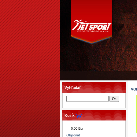
Vyhľadať
VO
Košík
0.00 Eur
Objednať