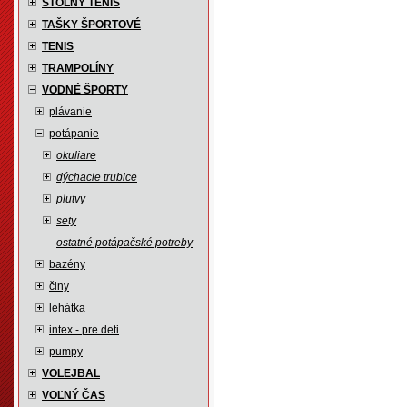
STOLNÝ TENIS
TAŠKY ŠPORTOVÉ
TENIS
TRAMPOLÍNY
VODNÉ ŠPORTY
plávanie
potápanie
okuliare
dýchacie trubice
plutvy
sety
ostatné potápačské potreby
bazény
člny
lehátka
intex - pre deti
pumpy
VOLEJBAL
VOĽNÝ ČAS