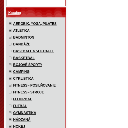
Katalóg
AEROBIK, YOGA, PILATES
ATLETIKA
BADMINTON
BANDÁŽE
BASEBALL a SOFTBALL
BASKETBAL
BOJOVÉ ŠPORTY
CAMPING
CYKLISTIKA
FITNESS - POSILŇOVANIE
FITNESS - STROJE
FLOORBAL
FUTBAL
GYMNASTIKA
HÁDZANÁ
HOKEJ