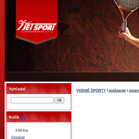
Vyhľadať
VODNÉ ŠPORTY
/
potápanie
/
ostat
Košík
0.00 Eur
Objednať