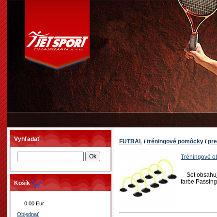
Vyhľadať
FUTBAL
/
tréningové pomôcky
/
pr
Tréningové o
Set obsahuje
farbe Passing
Košík
0.00 Eur
Objednať