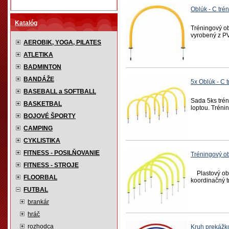
Oblúk - C tré
Katalóg
Tréningový ob
vyrobený z PV
AEROBIK, YOGA, PILATES
ATLETIKA
BADMINTON
BANDÁŽE
5x Oblúk - C 
BASEBALL a SOFTBALL
Sada 5ks trén
BASKETBAL
loptou. Tréni
BOJOVÉ ŠPORTY
CAMPING
CYKLISTIKA
FITNESS - POSILŇOVANIE
Tréningový ob
FITNESS - STROJE
Plastový oblú
FLOORBAL
koordinačný t
FUTBAL
brankár
hráč
rozhodca
Kruh prekáž