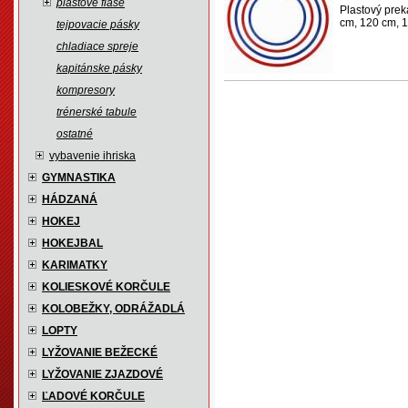
plastové fľaše
Plastový prek
cm, 120 cm, 1
tejpovacie pásky
chladiace spreje
kapitánske pásky
kompresory
trénerské tabule
ostatné
vybavenie ihriska
GYMNASTIKA
HÁDZANÁ
HOKEJ
HOKEJBAL
KARIMATKY
KOLIESKOVÉ KORČULE
KOLOBEŽKY, ODRÁŽADLÁ
LOPTY
LYŽOVANIE BEŽECKÉ
LYŽOVANIE ZJAZDOVÉ
ĽADOVÉ KORČULE