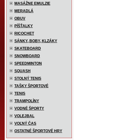
MASÁŽNE EMULZIE
MERADLÁ
OBUV
PÍŠŤALKY
RICOCHET
SÁNKY, BOBY, KLZÁKY
SKATEBOARD
SNOWBOARD
SPEEDMINTON
SQUASH
STOLNÝ TENIS
TAŠKY ŠPORTOVÉ
TENIS
TRAMPOLÍNY
VODNÉ ŠPORTY
VOLEJBAL
VOĽNÝ ČAS
OSTATNÉ ŠPORTOVÉ HRY