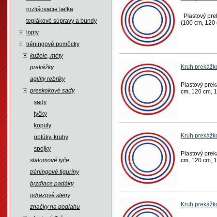
rozlišovacie tielka
Plastový prek
teplákové súpravy a bundy
(100 cm, 120 
lopty
tréningové pomôcky
kužele, méty
Kruh prekáž
prekážky
agility rebríky
Plastový prek
preskokové sady
cm, 120 cm, 1
sady
tyčky
kopuly
Kruh prekáž
oblúky, kruhy
spojky
Plastový prek
slalomové tyče
cm, 120 cm, 1
tréningové figuríny
brzdiace padáky
odrazové steny
Kruh prekáž
značky na podlahu