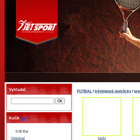
Vyhľadať
FUTBAL
/
tréningové pomôcky
/
pr
Košík
0.00 Eur
sady
Objednať