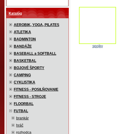
Katalóg
AEROBIK, YOGA, PILATES
ATLETIKA
BADMINTON
spojky
BANDÁŽE
BASEBALL a SOFTBALL
BASKETBAL
BOJOVÉ ŠPORTY
CAMPING
CYKLISTIKA
FITNESS - POSILŇOVANIE
FITNESS - STROJE
FLOORBAL
FUTBAL
brankár
hráč
rozhodca