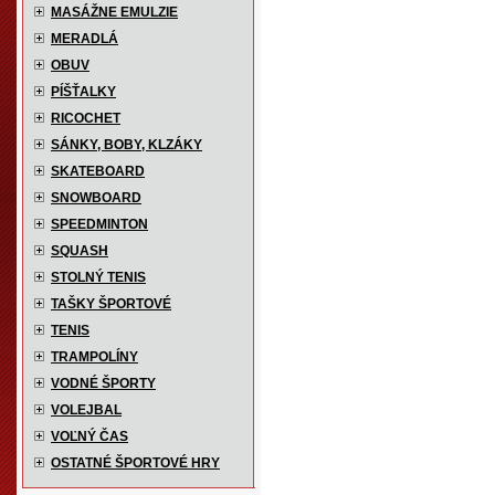
MASÁŽNE EMULZIE
MERADLÁ
OBUV
PÍŠŤALKY
RICOCHET
SÁNKY, BOBY, KLZÁKY
SKATEBOARD
SNOWBOARD
SPEEDMINTON
SQUASH
STOLNÝ TENIS
TAŠKY ŠPORTOVÉ
TENIS
TRAMPOLÍNY
VODNÉ ŠPORTY
VOLEJBAL
VOĽNÝ ČAS
OSTATNÉ ŠPORTOVÉ HRY