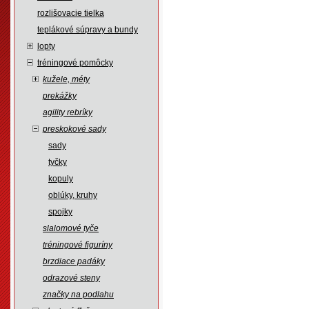
rozlišovacie tielka
teplákové súpravy a bundy
lopty
tréningové pomôcky
kužele, méty
prekážky
agility rebríky
preskokové sady
sady
tyčky
kopuly
oblúky, kruhy
spojky
slalomové tyče
tréningové figuríny
brzdiace padáky
odrazové steny
značky na podlahu