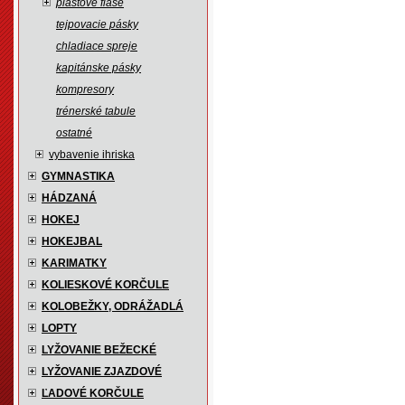
plastové fľaše
tejpovacie pásky
chladiace spreje
kapitánske pásky
kompresory
trénerské tabule
ostatné
vybavenie ihriska
GYMNASTIKA
HÁDZANÁ
HOKEJ
HOKEJBAL
KARIMATKY
KOLIESKOVÉ KORČULE
KOLOBEŽKY, ODRÁŽADLÁ
LOPTY
LYŽOVANIE BEŽECKÉ
LYŽOVANIE ZJAZDOVÉ
ĽADOVÉ KORČULE