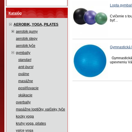
Lopta gymba
Katalóg
Cvičenie s to
byť...
AEROBIK, YOGA, PILATES
aerobik gumy
aerobik stepy
aerobik tyče
Gymnastická
gymbally
Gymnastická 
standart
upevneniu Vášh
anti-burst
oválne
masážne
posilňovacie
skákacie
overbally
masážne loptičky, valčeky, tyče
kocky yoga
kruhy yoga, pilates
valce yoga