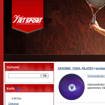
Vyhľadať
AEROBIK, YOGA, PILATES
/
gymbal
Gymnastická
Gymnastická 
upevneniu Vášh
Košík
0.00 Eur
Objednať