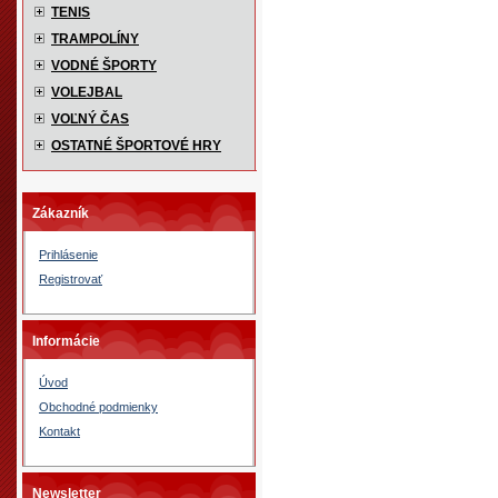
TENIS
TRAMPOLÍNY
VODNÉ ŠPORTY
VOLEJBAL
VOĽNÝ ČAS
OSTATNÉ ŠPORTOVÉ HRY
Zákazník
Prihlásenie
Registrovať
Informácie
Úvod
Obchodné podmienky
Kontakt
Newsletter