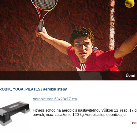
Úvod
ROBIK, YOGA, PILATES
/
aerobik stepy
Aerobic step 63x28x17 cm
Fitness schod na aerobic s nastaviteľnou výškou 12, resp. 17 c
povrch, max. zaťaženie 120 kg.Aerobic step debnička je...
ce