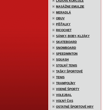
ĽADOVÉ KORČULE
MASÁŽNE EMULZIE
MERADLÁ
OBUV
PÍŠŤALKY
RICOCHET
SÁNKY, BOBY, KLZÁKY
SKATEBOARD
SNOWBOARD
SPEEDMINTON
SQUASH
STOLNÝ TENIS
TAŠKY ŠPORTOVÉ
TENIS
TRAMPOLÍNY
VODNÉ ŠPORTY
VOLEJBAL
VOĽNÝ ČAS
OSTATNÉ ŠPORTOVÉ HRY