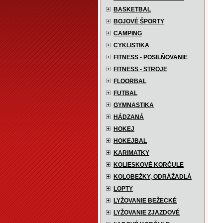
BASKETBAL
BOJOVÉ ŠPORTY
CAMPING
CYKLISTIKA
FITNESS - POSILŇOVANIE
FITNESS - STROJE
FLOORBAL
FUTBAL
GYMNASTIKA
HÁDZANÁ
HOKEJ
HOKEJBAL
KARIMATKY
KOLIESKOVÉ KORČULE
KOLOBEŽKY, ODRÁŽADLÁ
LOPTY
LYŽOVANIE BEŽECKÉ
LYŽOVANIE ZJAZDOVÉ