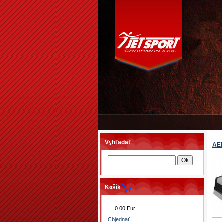
Vyhľadať
AE
Košík
0.00 Eur
Objednať