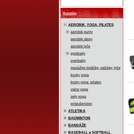
Katalóg
AEROBIK, YOGA, PILATES
aerobik gumy
aerobik stepy
aerobik tyče
gymbally
overbally
masážne loptičky, valčeky, tyče
kocky yoga
kruhy yoga, pilates
valce yoga
sety yoga
príslušenstvo
ATLETIKA
BADMINTON
BANDÁŽE
BASEBALL a SOFTBALL