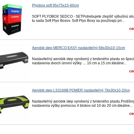
Plyobox soft 95x75x15-60cm
SOFT PLYOBOX SEDCO - SETPotrebujete zlepšiť výbušnú silu a
tu sada Soft Plyo Boxov. Soft Plyo Boxy sa používajú pri...
ce
Aerobik step MERCO EASY nastaviteľný 68x30x10-15cm
Nastaviteľný aerobik step vyrobený z tvrdeného plastu so š
nastavenia dvoch úrovní výšky .... 10 cm a 15 cm.Ideálne...
ce
Aerobik step LS3168B POWER nastaviteľný 78x30x10-20cn
Nastaviteľný aerobik step vyrobený z tvrdeného plastu.Protiš
nastavenia výšky pomocou 4 blokov od 10 do 20 cm.Ideálne...
ce