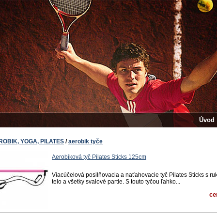
Úvod
ROBIK, YOGA, PILATES
/
aerobik tyče
Aerobiková tyč Pilates Sticks 125cm
Viacúčelová posilňovacia a naťahovacie tyč Pilates Sticks s ru
telo a všetky svalové partie. S touto tyčou ľahko...
ce