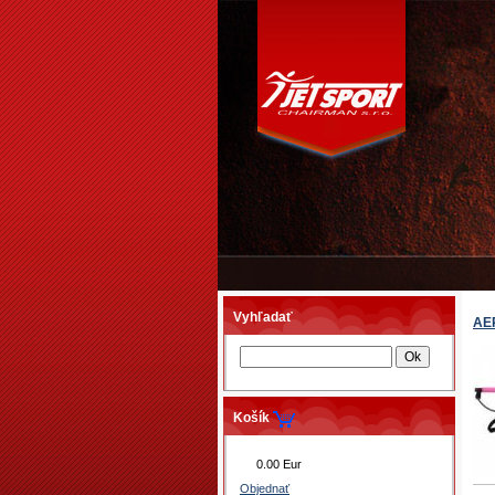
Vyhľadať
AE
Košík
0.00 Eur
Objednať