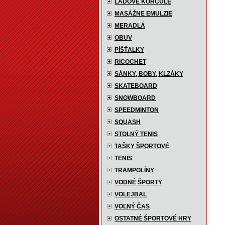
ĽADOVÉ KORČULE
MASÁŽNE EMULZIE
MERADLÁ
OBUV
PÍŠŤALKY
RICOCHET
SÁNKY, BOBY, KLZÁKY
SKATEBOARD
SNOWBOARD
SPEEDMINTON
SQUASH
STOLNÝ TENIS
TAŠKY ŠPORTOVÉ
TENIS
TRAMPOLÍNY
VODNÉ ŠPORTY
VOLEJBAL
VOĽNÝ ČAS
OSTATNÉ ŠPORTOVÉ HRY