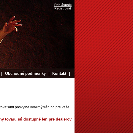
Prihlásenie
Registrovať
|
Obchodné podmienky
|
Kontakt
|
koväťami poskytne kvalitný tréning pre vaše
ny tovaru sú dostupné len pre dealerov