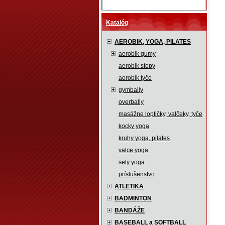
Katalóg
AEROBIK, YOGA, PILATES
aerobik gumy
aerobik stepy
aerobik tyče
gymbally
overbally
masážne loptičky, valčeky, tyče
kocky yoga
kruhy yoga, pilates
valce yoga
sety yoga
príslušenstvo
ATLETIKA
BADMINTON
BANDÁŽE
BASEBALL a SOFTBALL