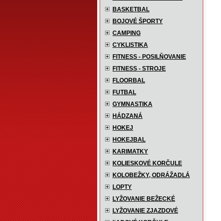
BASKETBAL
BOJOVÉ ŠPORTY
CAMPING
CYKLISTIKA
FITNESS - POSILŇOVANIE
FITNESS - STROJE
FLOORBAL
FUTBAL
GYMNASTIKA
HÁDZANÁ
HOKEJ
HOKEJBAL
KARIMATKY
KOLIESKOVÉ KORČULE
KOLOBEŽKY, ODRÁŽADLÁ
LOPTY
LYŽOVANIE BEŽECKÉ
LYŽOVANIE ZJAZDOVÉ