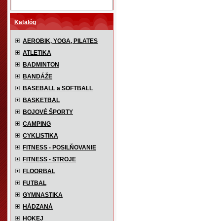
Katalóg
AEROBIK, YOGA, PILATES
ATLETIKA
BADMINTON
BANDÁŽE
BASEBALL a SOFTBALL
BASKETBAL
BOJOVÉ ŠPORTY
CAMPING
CYKLISTIKA
FITNESS - POSILŇOVANIE
FITNESS - STROJE
FLOORBAL
FUTBAL
GYMNASTIKA
HÁDZANÁ
HOKEJ