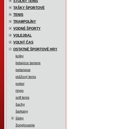
STOLNÝ TENIS
TAŠKY ŠPORTOVÉ
TENIS
TRAMPOLÍNY
VODNÉ ŠPORTY
VOLEJBAL
VOĽNÝ ČAS
OSTATNÉ ŠPORTOVÉ HRY
kolky
lietajúce taniere
petanque
plážový tenis
poker
ringo
soft tenis
šachy
šarkany
šípky
žonglovanie