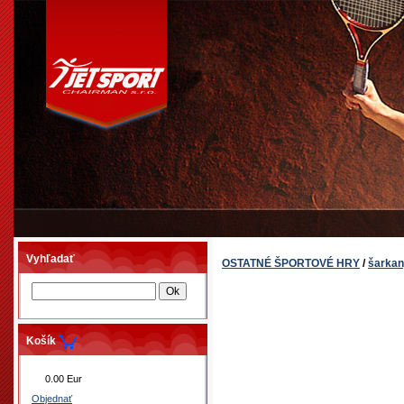
Vyhľadať
OSTATNÉ ŠPORTOVÉ HRY
/
šarka
Košík
0.00 Eur
Objednať