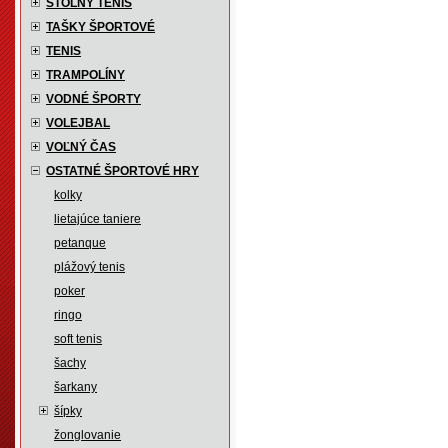
STOLNÝ TENIS
TAŠKY ŠPORTOVÉ
TENIS
TRAMPOLÍNY
VODNÉ ŠPORTY
VOLEJBAL
VOĽNÝ ČAS
OSTATNÉ ŠPORTOVÉ HRY
kolky
lietajúce taniere
petanque
plážový tenis
poker
ringo
soft tenis
šachy
šarkany
šípky
žonglovanie