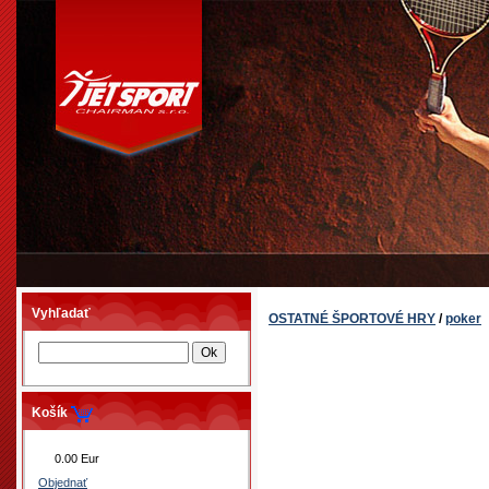
Vyhľadať
OSTATNÉ ŠPORTOVÉ HRY
/
poker
Košík
0.00 Eur
Objednať