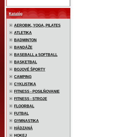
Katalóg
AEROBIK, YOGA, PILATES
ATLETIKA
BADMINTON
BANDÁŽE
BASEBALL a SOFTBALL
BASKETBAL
BOJOVÉ ŠPORTY
CAMPING
CYKLISTIKA
FITNESS - POSILŇOVANIE
FITNESS - STROJE
FLOORBAL
FUTBAL
GYMNASTIKA
HÁDZANÁ
HOKEJ