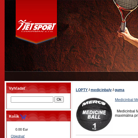
Vyhľadať
LOPTY
/
medicinbaly
/
guma
Medicinbal M
Medicinbal Me
maximálna priľ
Košík
0.00 Eur
Objednať