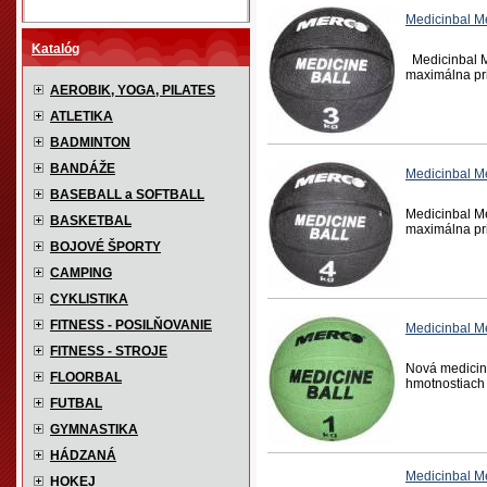
Medicinbal 
Katalóg
Medicinbal Me
maximálna priľ
AEROBIK, YOGA, PILATES
ATLETIKA
BADMINTON
BANDÁŽE
Medicinbal 
BASEBALL a SOFTBALL
Medicinbal Me
BASKETBAL
maximálna priľ
BOJOVÉ ŠPORTY
CAMPING
CYKLISTIKA
FITNESS - POSILŇOVANIE
Medicinbal M
FITNESS - STROJE
Nová mediciná
FLOORBAL
hmotnostiach 
FUTBAL
GYMNASTIKA
HÁDZANÁ
Medicinbal M
HOKEJ