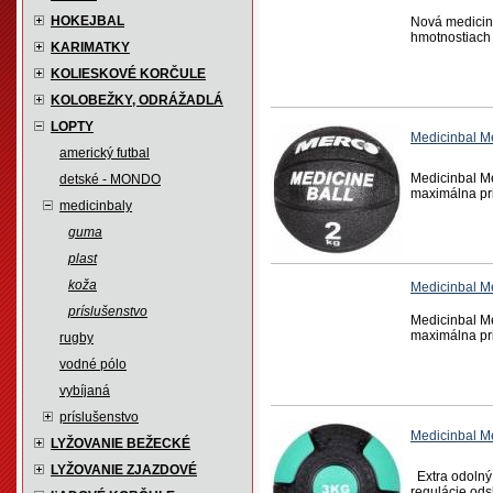
HOKEJBAL
Nová mediciná
hmotnostiach 
KARIMATKY
KOLIESKOVÉ KORČULE
KOLOBEŽKY, ODRÁŽADLÁ
LOPTY
Medicinbal M
americký futbal
Medicinbal Me
detské - MONDO
maximálna priľ
medicinbaly
guma
plast
koža
Medicinbal 
príslušenstvo
Medicinbal Me
maximálna priľ
rugby
vodné pólo
vybíjaná
príslušenstvo
Medicinbal M
LYŽOVANIE BEŽECKÉ
LYŽOVANIE ZJAZDOVÉ
Extra odolný 
regulácie ods