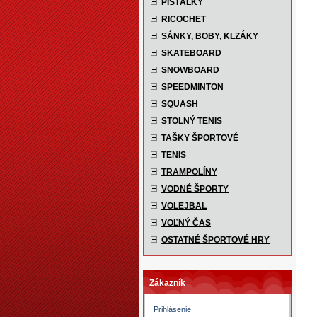
PÍŠŤALKY
RICOCHET
SÁNKY, BOBY, KLZÁKY
SKATEBOARD
SNOWBOARD
SPEEDMINTON
SQUASH
STOLNÝ TENIS
TAŠKY ŠPORTOVÉ
TENIS
TRAMPOLÍNY
VODNÉ ŠPORTY
VOLEJBAL
VOĽNÝ ČAS
OSTATNÉ ŠPORTOVÉ HRY
Zákazník
Prihlásenie