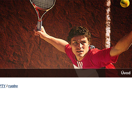
Úvod
PTY
/
rugby