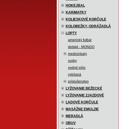
HOKEJBAL
KARIMATKY
KOLIESKOVÉ KORČULE
KOLOBEŽKY, ODRÁŽADLÁ
LOPTY
americký futbal
detské - MONDO
medicinbaly
rugby
vodné pólo
vybíjaná
príslušenstvo
LYŽOVANIE BEŽECKÉ
LYŽOVANIE ZJAZDOVÉ
ĽADOVÉ KORČULE
MASÁŽNE EMULZIE
MERADLÁ
OBUV