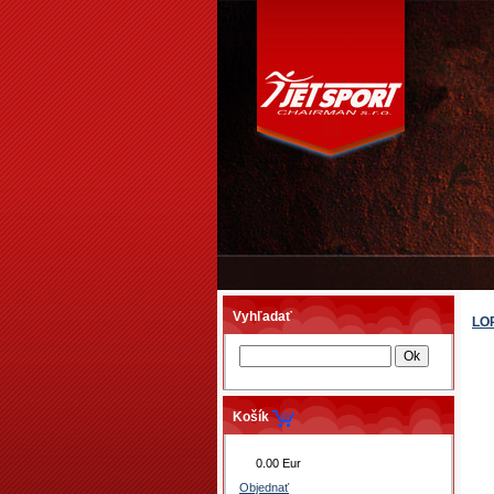
Vyhľadať
LO
Košík
0.00 Eur
Objednať