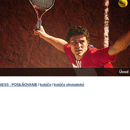
Úvod
TNESS - POSILŇOVANIE
/
kotúče
/
kotúče olympijské