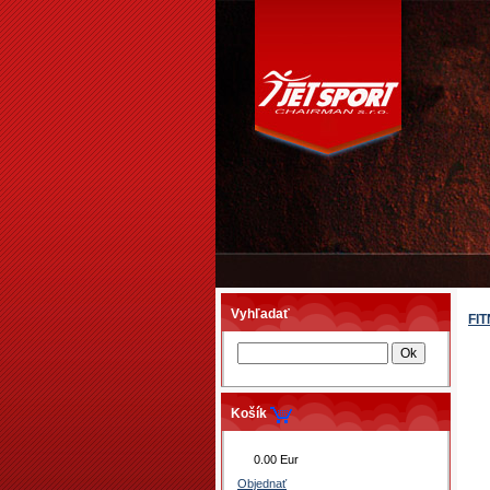
Vyhľadať
FI
Košík
0.00 Eur
Objednať