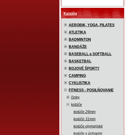
Katalóg
AEROBIK, YOGA, PILATES
ATLETIKA
BADMINTON
BANDÁŽE
BASEBALL a SOFTBALL
BASKETBAL
BOJOVÉ ŠPORTY
CAMPING
CYKLISTIKA
FITNESS - POSILŇOVANIE
činky
kotúče
kotúče 29mm
kotúče 31mm
kotúče olympijské
kotúče s úchopmi