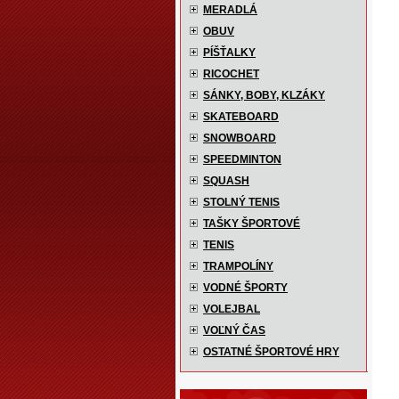
MERADLÁ
OBUV
PÍŠŤALKY
RICOCHET
SÁNKY, BOBY, KLZÁKY
SKATEBOARD
SNOWBOARD
SPEEDMINTON
SQUASH
STOLNÝ TENIS
TAŠKY ŠPORTOVÉ
TENIS
TRAMPOLÍNY
VODNÉ ŠPORTY
VOLEJBAL
VOĽNÝ ČAS
OSTATNÉ ŠPORTOVÉ HRY