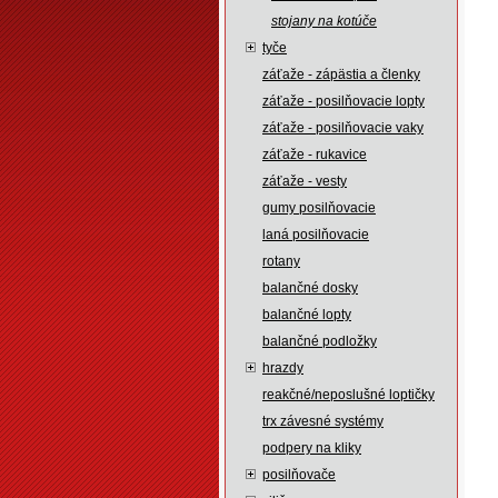
stojany na kotúče
tyče
záťaže - zápästia a členky
záťaže - posilňovacie lopty
záťaže - posilňovacie vaky
záťaže - rukavice
záťaže - vesty
gumy posilňovacie
laná posilňovacie
rotany
balančné dosky
balančné lopty
balančné podložky
hrazdy
reakčné/neposlušné loptičky
trx závesné systémy
podpery na kliky
posilňovače