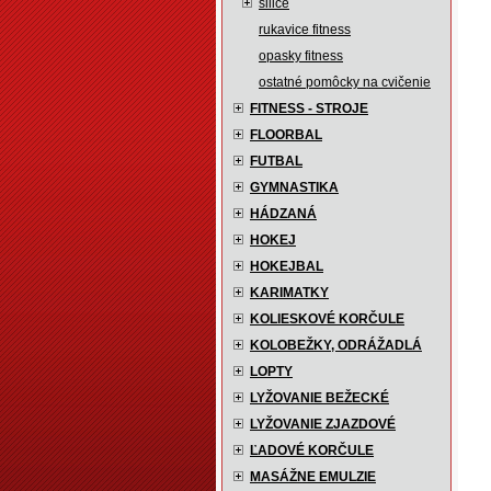
siliče
rukavice fitness
opasky fitness
ostatné pomôcky na cvičenie
FITNESS - STROJE
FLOORBAL
FUTBAL
GYMNASTIKA
HÁDZANÁ
HOKEJ
HOKEJBAL
KARIMATKY
KOLIESKOVÉ KORČULE
KOLOBEŽKY, ODRÁŽADLÁ
LOPTY
LYŽOVANIE BEŽECKÉ
LYŽOVANIE ZJAZDOVÉ
ĽADOVÉ KORČULE
MASÁŽNE EMULZIE