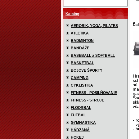
Katalóg
Ďal
AEROBIK, YOGA, PILATES
ATLETIKA
BADMINTON
BANDÁŽE
BASEBALL a SOFTBALL
BASKETBAL
BOJOVÉ ŠPORTY
Hr
CAMPING
sch
sú
CYKLISTIKA
ma
FITNESS - POSILŇOVANIE
nac
Šac
FITNESS - STROJE
sk
vš
FLOORBAL
FUTBAL
- 
GYMNASTIKA
- v
- h
HÁDZANÁ
HOKEJ