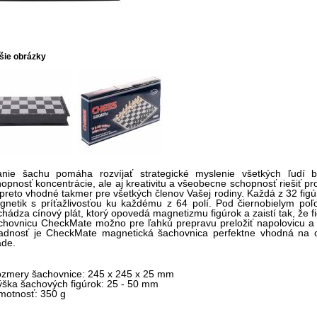
šie obrázky
anie šachu pomáha rozvíjať strategické myslenie všetkých ľudí be
opnosť koncentrácie, ale aj kreativitu a všeobecne schopnosť riešiť p
 preto vhodné takmer pre všetkých členov Vašej rodiny. Každá z 32 f
gnetik s príťažlivosťou ku každému z 64 polí. Pod čiernobielym po
hádza cínový plát, ktorý opovedá magnetizmu figúrok a zaistí tak, že f
hovnicu CheckMate možno pre ľahkú prepravu preložiť napolovicu a vš
ladnosť je CheckMate magnetická šachovnica perfektne vhodná na c
ade.
rozmery šachovnice: 245 x 245 x 25 mm
ýška šachových figúrok: 25 - 50 mm
motnosť: 350 g