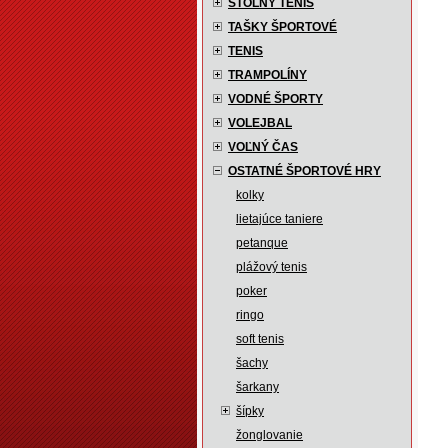
STOLNÝ TENIS
TAŠKY ŠPORTOVÉ
TENIS
TRAMPOLÍNY
VODNÉ ŠPORTY
VOLEJBAL
VOĽNÝ ČAS
OSTATNÉ ŠPORTOVÉ HRY
kolky
lietajúce taniere
petanque
plážový tenis
poker
ringo
soft tenis
šachy
šarkany
šípky
žonglovanie