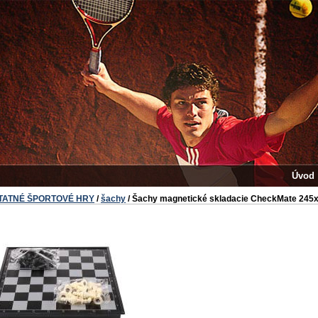
Úvod
TATNÉ ŠPORTOVÉ HRY
/
šachy
/ Šachy magnetické skladacie CheckMate 245