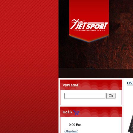
OS
Vyhľadať
Košík
0.00 Eur
Objednať