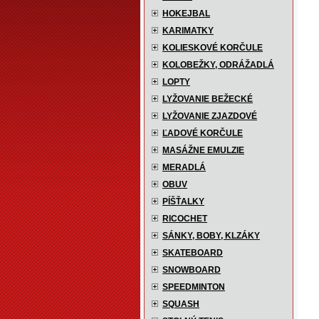
HOKEJBAL
KARIMATKY
KOLIESKOVÉ KORČULE
KOLOBEŽKY, ODRÁŽADLÁ
LOPTY
LYŽOVANIE BEŽECKÉ
LYŽOVANIE ZJAZDOVÉ
ĽADOVÉ KORČULE
MASÁŽNE EMULZIE
MERADLÁ
OBUV
PÍŠŤALKY
RICOCHET
SÁNKY, BOBY, KLZÁKY
SKATEBOARD
SNOWBOARD
SPEEDMINTON
SQUASH