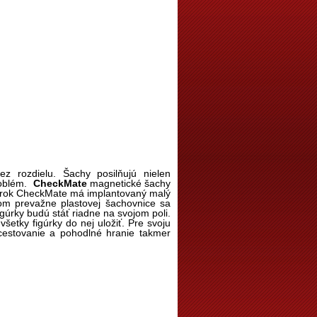
z rozdielu. Šachy posilňujú nielen
roblém.
CheckMate
magnetické šachy
igúrok CheckMate má implantovaný malý
ľom prevažne plastovej šachovnice sa
igúrky budú stáť riadne na svojom poli.
etky figúrky do nej uložiť. Pre svoju
estovanie a pohodlné hranie takmer