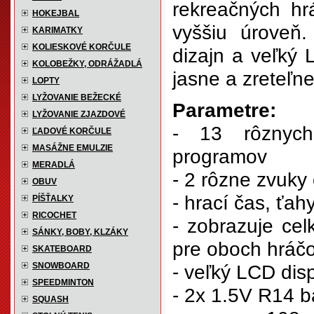
rekreačných hr
HOKEJBAL
vyššiu úroveň.
KARIMATKY
KOLIESKOVÉ KORČULE
dizajn a veľký 
KOLOBEŽKY, ODRÁŽADLÁ
jasne a zreteľne
LOPTY
LYŽOVANIE BEŽECKÉ
Parametre:
LYŽOVANIE ZJAZDOVÉ
- 13 rôznych
ĽADOVÉ KORČULE
MASÁŽNE EMULZIE
programov
MERADLÁ
- 2 rôzne zvuky
OBUV
- hrací čas, ťa
PÍŠŤALKY
RICOCHET
- zobrazuje cel
SÁNKY, BOBY, KLZÁKY
pre oboch hráč
SKATEBOARD
SNOWBOARD
- veľký LCD disp
SPEEDMINTON
- 2x 1.5V R14 b
SQUASH