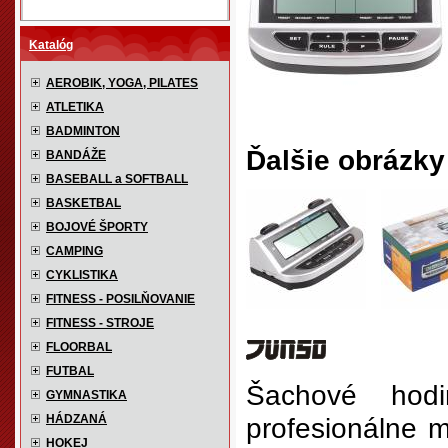
Katalóg
AEROBIK, YOGA, PILATES
ATLETIKA
BADMINTON
Ďalšie obrázky
BANDÁŽE
BASEBALL a SOFTBALL
BASKETBAL
BOJOVÉ ŠPORTY
CAMPING
CYKLISTIKA
FITNESS - POSILŇOVANIE
FITNESS - STROJE
FLOORBAL
FUTBAL
Šachové hod
GYMNASTIKA
HÁDZANÁ
profesionálne m
HOKEJ