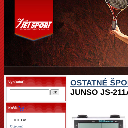
OSTATNÉ ŠPO
Vyhľadať
JUNSO JS-211
Košík
0.00 Eur
Objednať