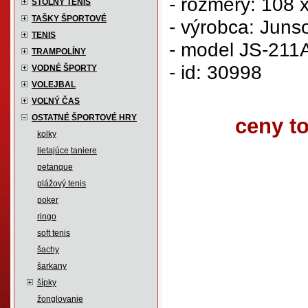
- rozmery: 108 
STOLNÝ TENIS
TAŠKY ŠPORTOVÉ
- výrobca: Juns
TENIS
- model JS-211
TRAMPOLÍNY
- id: 30998
VODNÉ ŠPORTY
VOLEJBAL
VOĽNÝ ČAS
OSTATNÉ ŠPORTOVÉ HRY
ceny t
kolky
lietajúce taniere
petanque
plážový tenis
poker
ringo
soft tenis
šachy
šarkany
šípky
žonglovanie