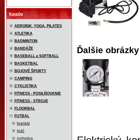
Katalóg
AEROBIK, YOGA, PILATES
ATLETIKA
BADMINTON
Ďalšie obrázky
BANDÁŽE
BASEBALL a SOFTBALL
BASKETBAL
BOJOVÉ ŠPORTY
CAMPING
CYKLISTIKA
FITNESS - POSILŇOVANIE
FITNESS - STROJE
FLOORBAL
FUTBAL
brankár
hráč
rozhodca