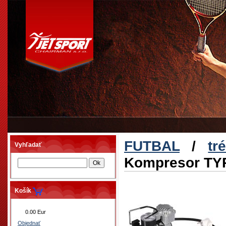
FUTBAL
/
tr
Vyhľadať
Kompresor TYP
Košík
0.00 Eur
Objednať