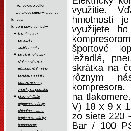
Elektrický k
rozlišovacie tielka
využitie. 
teplákové súpravy a bundy
hmotnosti j
lopty
využijete 
tréningové pomôcky
kužele, méty
kompreso
prekážky
športové lo
agility rebríky
preskokové sady
ležadlá, pne
slalomové tyče
skrátka na č
tréningové figuríny
rôznym ná
brzdiace padáky
odrazové steny
kompresora. 
značky na podlahu
na tlakomere
plastové fľaše
V) 18 x 9 x 
tejpovacie pásky
chladiace spreje
zo siete 220 
kapitánske pásky
Bar / 100 PS
kompresory