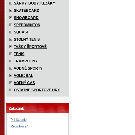
SÁNKY, BOBY, KLZÁKY
SKATEBOARD
SNOWBOARD
SPEEDMINTON
SQUASH
STOLNÝ TENIS
TAŠKY ŠPORTOVÉ
TENIS
TRAMPOLÍNY
VODNÉ ŠPORTY
VOLEJBAL
VOĽNÝ ČAS
OSTATNÉ ŠPORTOVÉ HRY
Zákazník
Prihlásenie
Registrovať