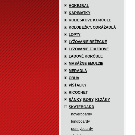
HOKEJBAL
KARIMATKY
KOLIESKOVÉ KORČULE
KOLOBEŽKY, ODRÁŽADLÁ
LOPTY
LYŽOVANIE BEŽECKÉ
LYŽOVANIE ZJAZDOVÉ
ĽADOVÉ KORČULE
MASÁŽNE EMULZIE
MERADLÁ
OBUV
PÍŠŤALKY
RICOCHET
SÁNKY, BOBY, KLZÁKY
SKATEBOARD
hoverboardy
longboardy
pennyboardy