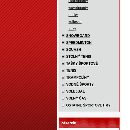
skateboardy
waveboardy
dosky
kolieska
treky
SNOWBOARD
SPEEDMINTON
SQUASH
STOLNÝ TENIS
TAŠKY ŠPORTOVÉ
TENIS
TRAMPOLÍNY
VODNÉ ŠPORTY
VOLEJBAL
VOĽNÝ ČAS
OSTATNÉ ŠPORTOVÉ HRY
Zákazník