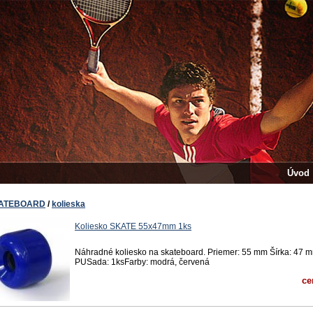
Úvod
ATEBOARD
/
kolieska
Koliesko SKATE 55x47mm 1ks
Náhradné koliesko na skateboard. Priemer: 55 mm Šírka: 47 
PUSada: 1ksFarby: modrá, červená
ce