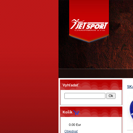
Vyhľadať
SK
Košík
0.00 Eur
Objednať