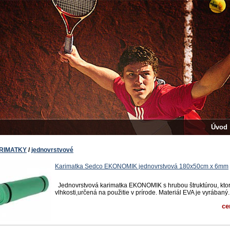
Úvod
RIMATKY
/
jednovrstvové
Karimatka Sedco EKONOMIK jednovrstvová 180x50cm x 6mm
Jednovrstvová karimatka EKONOMIK s hrubou štruktúrou, ktor
vlhkosti,určená na použitie v prírode. Materiál EVA je vyrábaný..
ce