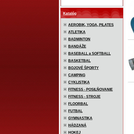
Katalóg
AEROBIK, YOGA, PILATES
ATLETIKA
BADMINTON
BANDÁŽE
BASEBALL a SOFTBALL
BASKETBAL
BOJOVÉ ŠPORTY
CAMPING
CYKLISTIKA
FITNESS - POSILŇOVANIE
FITNESS - STROJE
FLOORBAL
FUTBAL
GYMNASTIKA
HÁDZANÁ
HOKEJ