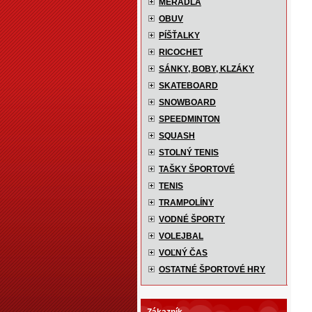
MERADLÁ
OBUV
PÍŠŤALKY
RICOCHET
SÁNKY, BOBY, KLZÁKY
SKATEBOARD
SNOWBOARD
SPEEDMINTON
SQUASH
STOLNÝ TENIS
TAŠKY ŠPORTOVÉ
TENIS
TRAMPOLÍNY
VODNÉ ŠPORTY
VOLEJBAL
VOĽNÝ ČAS
OSTATNÉ ŠPORTOVÉ HRY