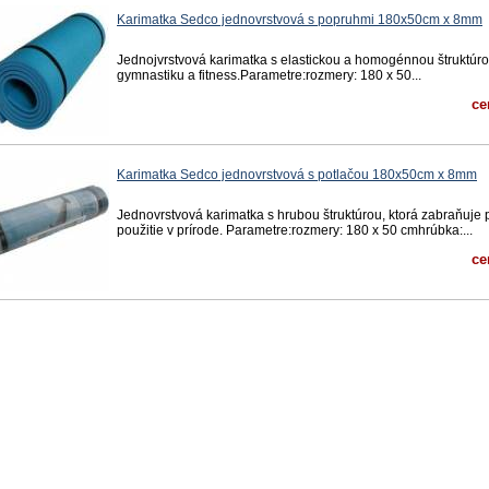
Karimatka Sedco jednovrstvová s popruhmi 180x50cm x 8mm
Jednojvrstvová karimatka s elastickou a homogénnou štruktúrou
gymnastiku a fitness.Parametre:rozmery: 180 x 50...
ce
Karimatka Sedco jednovrstvová s potlačou 180x50cm x 8mm
Jednovrstvová karimatka s hrubou štruktúrou, ktorá zabraňuje p
použitie v prírode. Parametre:rozmery: 180 x 50 cmhrúbka:...
ce