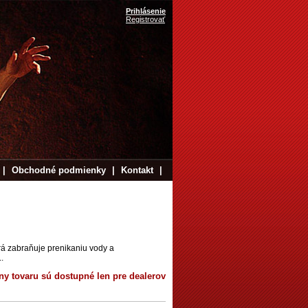
Prihlásenie
Registrovať
|
Obchodné podmienky
|
Kontakt
|
á zabraňuje prenikaniu vody a
.
ny tovaru sú dostupné len pre dealerov