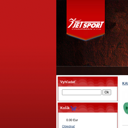
Vyhľadať
KA
Košík
0.00 Eur
Objednať