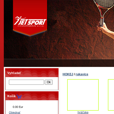
Vyhľadať
HOKEJ
/
rukavice
Košík
0.00 Eur
hráčske
Objednať