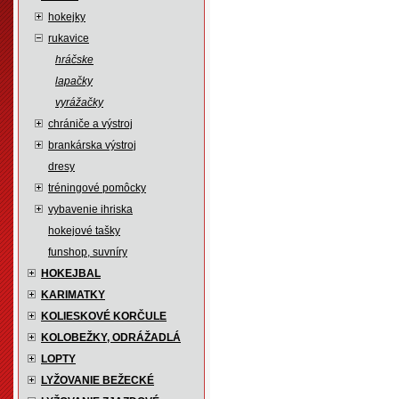
hokejky
rukavice
hráčske
lapačky
vyrážačky
chrániče a výstroj
brankárska výstroj
dresy
tréningové pomôcky
vybavenie ihriska
hokejové tašky
funshop, suvníry
HOKEJBAL
KARIMATKY
KOLIESKOVÉ KORČULE
KOLOBEŽKY, ODRÁŽADLÁ
LOPTY
LYŽOVANIE BEŽECKÉ