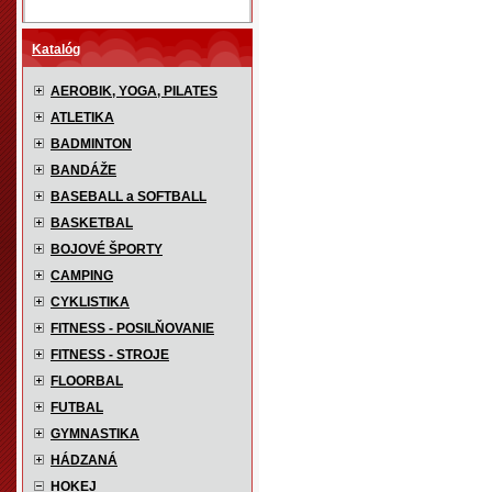
Katalóg
AEROBIK, YOGA, PILATES
ATLETIKA
BADMINTON
BANDÁŽE
BASEBALL a SOFTBALL
BASKETBAL
BOJOVÉ ŠPORTY
CAMPING
CYKLISTIKA
FITNESS - POSILŇOVANIE
FITNESS - STROJE
FLOORBAL
FUTBAL
GYMNASTIKA
HÁDZANÁ
HOKEJ