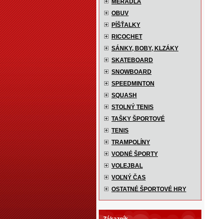
MERADLÁ
OBUV
PÍŠŤALKY
RICOCHET
SÁNKY, BOBY, KLZÁKY
SKATEBOARD
SNOWBOARD
SPEEDMINTON
SQUASH
STOLNÝ TENIS
TAŠKY ŠPORTOVÉ
TENIS
TRAMPOLÍNY
VODNÉ ŠPORTY
VOLEJBAL
VOĽNÝ ČAS
OSTATNÉ ŠPORTOVÉ HRY