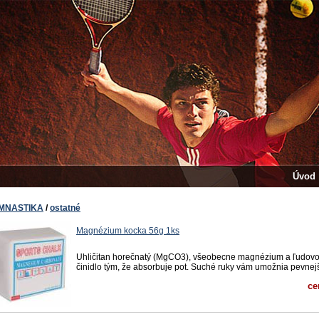
Úvod
MNASTIKA
/
ostatné
Magnézium kocka 56g 1ks
Uhličitan horečnatý (MgCO3), všeobecne magnézium a ľudovo 
činidlo tým, že absorbuje pot. Suché ruky vám umožnia pevnejší
ce