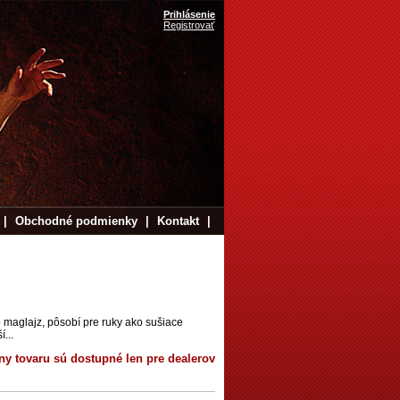
Prihlásenie
Registrovať
|
Obchodné podmienky
|
Kontakt
|
maglajz, pôsobí pre ruky ako sušiace
...
ny tovaru sú dostupné len pre dealerov