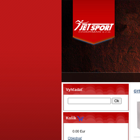
Vyhľadať
GY
Košík
0.00 Eur
Objednať