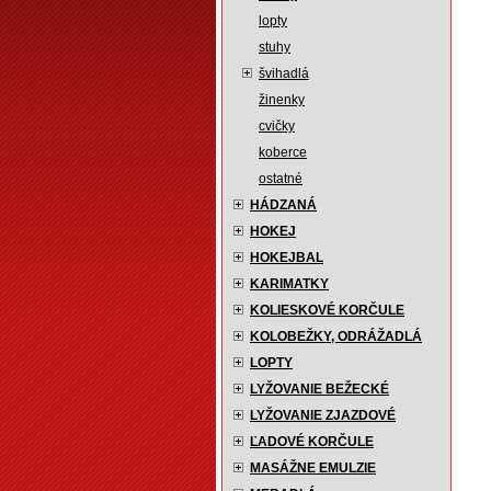
lopty
stuhy
švihadlá
žinenky
cvičky
koberce
ostatné
HÁDZANÁ
HOKEJ
HOKEJBAL
KARIMATKY
KOLIESKOVÉ KORČULE
KOLOBEŽKY, ODRÁŽADLÁ
LOPTY
LYŽOVANIE BEŽECKÉ
LYŽOVANIE ZJAZDOVÉ
ĽADOVÉ KORČULE
MASÁŽNE EMULZIE