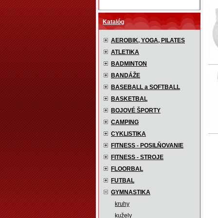
Katalóg
AEROBIK, YOGA, PILATES
ATLETIKA
BADMINTON
BANDÁŽE
BASEBALL a SOFTBALL
BASKETBAL
BOJOVÉ ŠPORTY
CAMPING
CYKLISTIKA
FITNESS - POSILŇOVANIE
FITNESS - STROJE
FLOORBAL
FUTBAL
GYMNASTIKA
kruhy
kužely