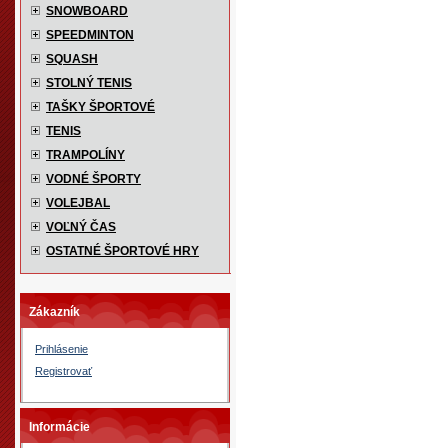
SNOWBOARD
SPEEDMINTON
SQUASH
STOLNÝ TENIS
TAŠKY ŠPORTOVÉ
TENIS
TRAMPOLÍNY
VODNÉ ŠPORTY
VOLEJBAL
VOĽNÝ ČAS
OSTATNÉ ŠPORTOVÉ HRY
Zákazník
Prihlásenie
Registrovať
Informácie