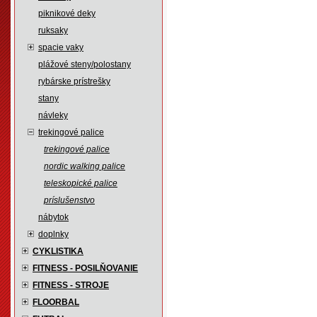
piknikové deky
ruksaky
spacie vaky
plážové steny/polostany
rybárske prístrešky
stany
návleky
trekingové palice
trekingové palice
nordic walking palice
teleskopické palice
príslušenstvo
nábytok
doplnky
CYKLISTIKA
FITNESS - POSILŇOVANIE
FITNESS - STROJE
FLOORBAL