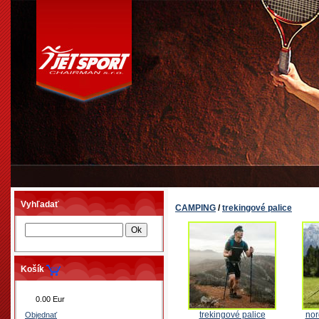
Vyhľadať
CAMPING
/
trekingové palice
Košík
0.00 Eur
trekingové palice
nor
Objednať