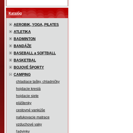
Katalóg
AEROBIK, YOGA, PILATES
ATLETIKA
BADMINTON
BANDÁŽE
BASEBALL a SOFTBALL
BASKETBAL
BOJOVÉ ŠPORTY
CAMPING
chladiace tašky, chladničky
hojdacie kreslá
hojdacie siete
pláštenky
cestovné vankúše
nafukovacie matrace
vzduchové vaky
ľadvinky