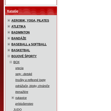
Katalóg
AEROBIK, YOGA, PILATES
ATLETIKA
BADMINTON
BANDÁŽE
BASEBALL a SOFTBALL
BASKETBAL
BOJOVÉ ŠPORTY
BOX
vrecia
sety - detské
hrušky a reflexné lopty
odrážače, bloky, chrániče
trenažére
rukavice
príslušenstvo
JUDO