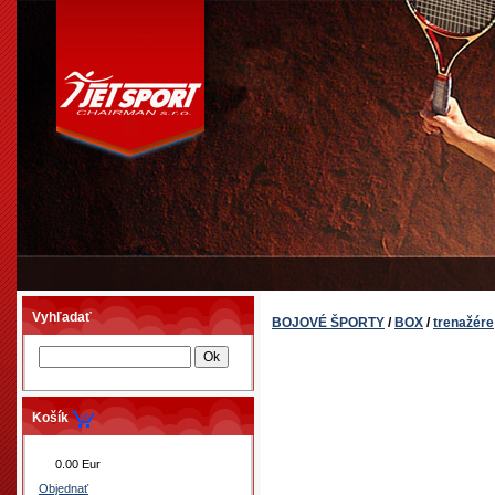
Vyhľadať
BOJOVÉ ŠPORTY
/
BOX
/
trenažére
Košík
0.00 Eur
Objednať