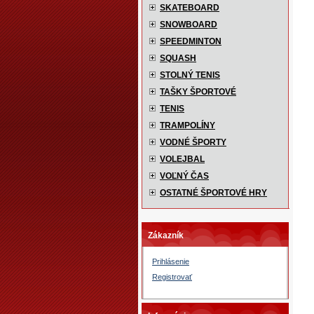
SKATEBOARD
SNOWBOARD
SPEEDMINTON
SQUASH
STOLNÝ TENIS
TAŠKY ŠPORTOVÉ
TENIS
TRAMPOLÍNY
VODNÉ ŠPORTY
VOLEJBAL
VOĽNÝ ČAS
OSTATNÉ ŠPORTOVÉ HRY
Zákazník
Prihlásenie
Registrovať