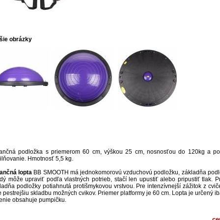
šie obrázky
ančná podložka s priemerom 60 cm, výškou 25 cm, nosnosťou do 120kg a po
ilňovanie. Hmotnosť 5,5 kg.
ančná lopta
BB SMOOTH má jednokomorovú vzduchovú podložku, základňa podložky
dý môže upraviť podľa vlastných potrieb, stačí len upustiť alebo pripustiť tlak.
ladňa podložky potiahnutá protišmykovou vrstvou. Pre intenzívnejší zážitok z cvi
e pestrejšiu skladbu možných cvikov. Priemer platformy je 60 cm. Lopta je určený i
enie obsahuje pumpičku.
ce