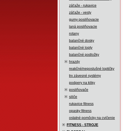
záťaže - rukavice
záťaže - vesty
gumy posilňovacie
laná posilňovacie
rotany
balančné dosky
balančné lopty
balančné podložky
hrazdy
reakčné/neposlušné loptičky
trx závesné systémy
podpery na kliky
posilňovače
siliče
rukavice fitness
opasky fitness
ostatné pomôcky na cvičenie
FITNESS - STROJE