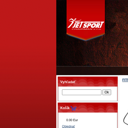
FI
Vyhľadať
Košík
0.00 Eur
Objednať