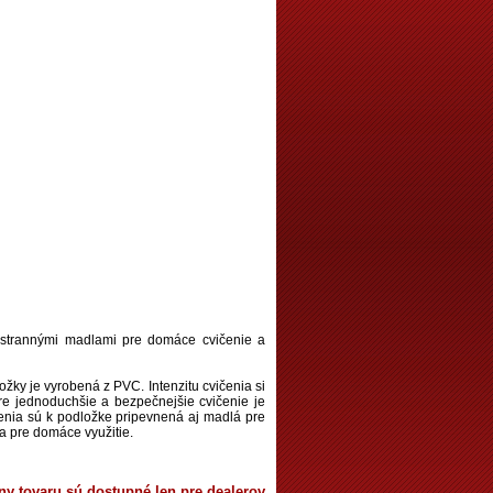
strannými madlami pre domáce cvičenie a
 je vyrobená z PVC. Intenzitu cvičenia si
 Pre jednoduchšie a bezpečnejšie cvičenie je
čenia sú k podložke pripevnená aj madlá pre
ba pre domáce využitie.
ny tovaru sú dostupné len pre dealerov