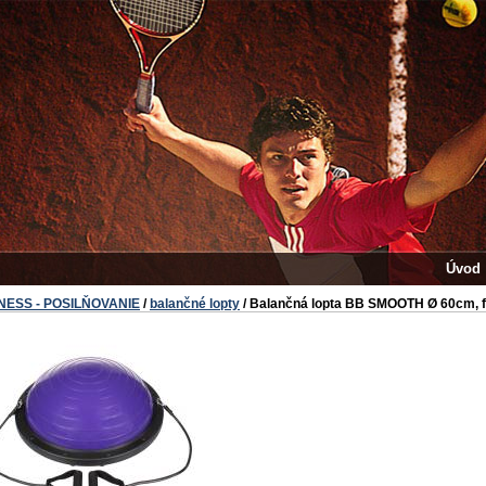
Úvod
TNESS - POSILŇOVANIE
/
balančné lopty
/ Balančná lopta BB SMOOTH Ø 60cm, f