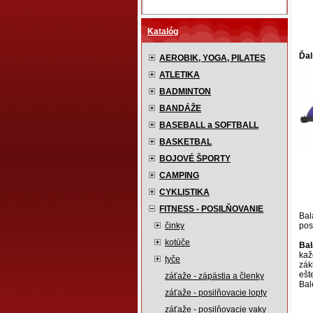
Katalóg
Ďal
AEROBIK, YOGA, PILATES
ATLETIKA
BADMINTON
BANDÁŽE
BASEBALL a SOFTBALL
BASKETBAL
BOJOVÉ ŠPORTY
CAMPING
CYKLISTIKA
FITNESS - POSILŇOVANIE
Bal
činky
pos
kotúče
Bal
kaž
tyče
zák
ešt
záťaže - zápästia a členky
Bal
záťaže - posilňovacie lopty
záťaže - posilňovacie vaky