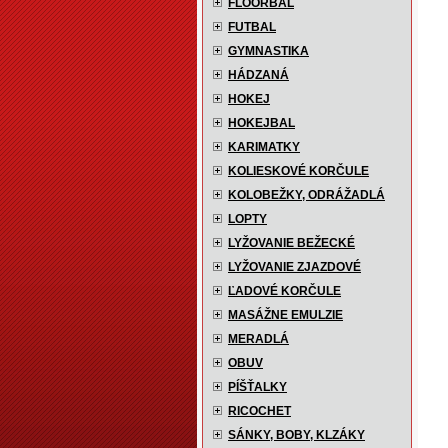
FLOORBAL
FUTBAL
GYMNASTIKA
HÁDZANÁ
HOKEJ
HOKEJBAL
KARIMATKY
KOLIESKOVÉ KORČULE
KOLOBEŽKY, ODRÁŽADLÁ
LOPTY
LYŽOVANIE BEŽECKÉ
LYŽOVANIE ZJAZDOVÉ
ĽADOVÉ KORČULE
MASÁŽNE EMULZIE
MERADLÁ
OBUV
PÍŠŤALKY
RICOCHET
SÁNKY, BOBY, KLZÁKY