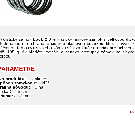
yklistický zámok
Lock 2.0
je klasický lankový zámok s celkovou dĺž
edené jadro je chránené čiernou plastovou bužírkou, ktorá navyše z
účasťou tohto cyklistického zámku sú dva kľúče a držiak pre uchyten
áži 105 g. Ak hľadáte menšie a cenovo dostupný zámok na bicyk
oľbou.
PARAMETRE
yp produktu :
lankové
pôsob zamykanie:
kľúč
rajina pôvodu:
Čína
ĺžka :
85 cm
riemer :
7 mm
ce