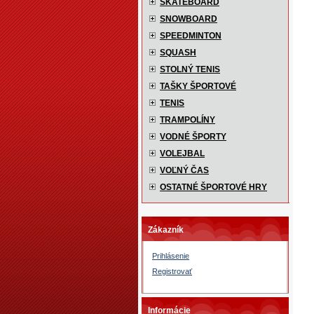
SKATEBOARD
SNOWBOARD
SPEEDMINTON
SQUASH
STOLNÝ TENIS
TAŠKY ŠPORTOVÉ
TENIS
TRAMPOLÍNY
VODNÉ ŠPORTY
VOLEJBAL
VOĽNÝ ČAS
OSTATNÉ ŠPORTOVÉ HRY
Zákazník
Prihlásenie
Registrovať
Informácie