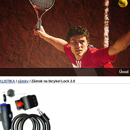
Úvod
KLISTIKA
/
zámky
/ Zámok na bicykel Lock 2.0