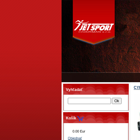
CY
Vyhľadať
Košík
0.00 Eur
Objednať