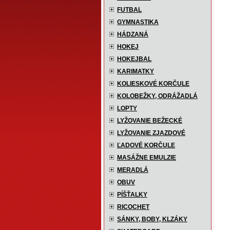
FUTBAL
GYMNASTIKA
HÁDZANÁ
HOKEJ
HOKEJBAL
KARIMATKY
KOLIESKOVÉ KORČULE
KOLOBEŽKY, ODRÁŽADLÁ
LOPTY
LYŽOVANIE BEŽECKÉ
LYŽOVANIE ZJAZDOVÉ
ĽADOVÉ KORČULE
MASÁŽNE EMULZIE
MERADLÁ
OBUV
PÍŠŤALKY
RICOCHET
SÁNKY, BOBY, KLZÁKY