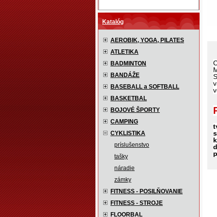
Katalóg
AEROBIK, YOGA, PILATES
ATLETIKA
C
BADMINTON
M
BANDÁŽE
S
v
BASEBALL a SOFTBALL
v
BASKETBAL
BOJOVÉ ŠPORTY
CAMPING
t
s
CYKLISTIKA
k
príslušenstvo
d
p
tašky
náradie
zámky
FITNESS - POSILŇOVANIE
FITNESS - STROJE
FLOORBAL