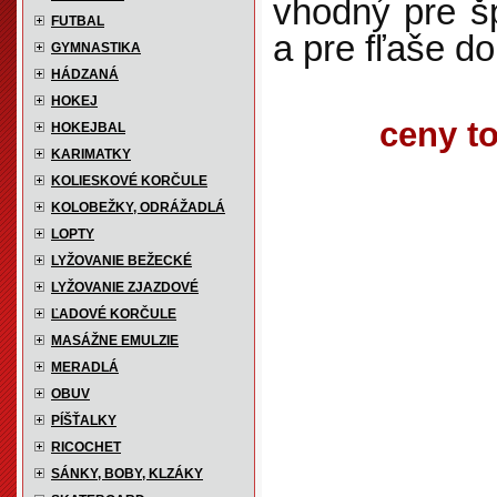
vhodný pre š
FUTBAL
a pre fľaše d
GYMNASTIKA
HÁDZANÁ
HOKEJ
ceny t
HOKEJBAL
KARIMATKY
KOLIESKOVÉ KORČULE
KOLOBEŽKY, ODRÁŽADLÁ
LOPTY
LYŽOVANIE BEŽECKÉ
LYŽOVANIE ZJAZDOVÉ
ĽADOVÉ KORČULE
MASÁŽNE EMULZIE
MERADLÁ
OBUV
PÍŠŤALKY
RICOCHET
SÁNKY, BOBY, KLZÁKY