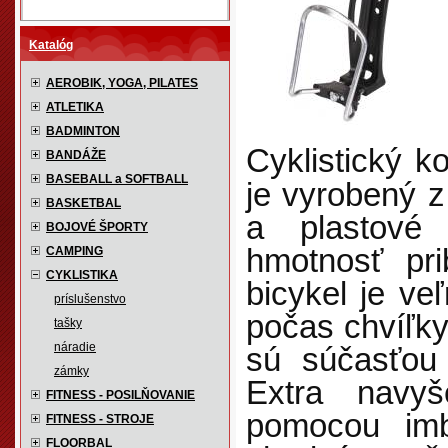
Katalóg
AEROBIK, YOGA, PILATES
ATLETIKA
BADMINTON
Cyklistický k
BANDÁŽE
BASEBALL a SOFTBALL
je vyrobený z 
BASKETBAL
a plastové
BOJOVÉ ŠPORTY
hmotnosť pr
CAMPING
CYKLISTIKA
bicykel je ve
príslušenstvo
počas chvíľky
tašky
náradie
sú súčasťou
zámky
Extra navyš
FITNESS - POSILŇOVANIE
pomocou imb
FITNESS - STROJE
FLOORBAL